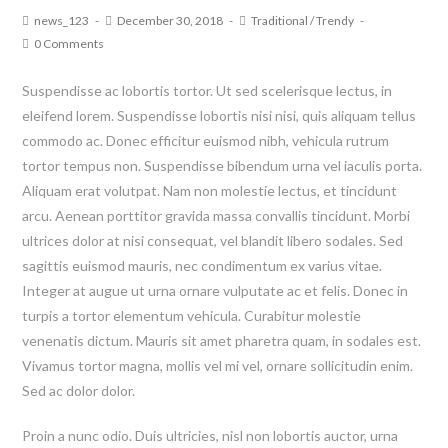
news_123
December 30, 2018
Traditional
/
Trendy
0 Comments
Suspendisse ac lobortis tortor. Ut sed scelerisque lectus, in
eleifend lorem. Suspendisse lobortis nisi nisi, quis aliquam tellus
commodo ac. Donec efficitur euismod nibh, vehicula rutrum
tortor tempus non. Suspendisse bibendum urna vel iaculis porta.
Aliquam erat volutpat. Nam non molestie lectus, et tincidunt
arcu. Aenean porttitor gravida massa convallis tincidunt. Morbi
ultrices dolor at nisi consequat, vel blandit libero sodales. Sed
sagittis euismod mauris, nec condimentum ex varius vitae.
Integer at augue ut urna ornare vulputate ac et felis. Donec in
turpis a tortor elementum vehicula. Curabitur molestie
venenatis dictum. Mauris sit amet pharetra quam, in sodales est.
Vivamus tortor magna, mollis vel mi vel, ornare sollicitudin enim.
Sed ac dolor dolor.
Proin a nunc odio. Duis ultricies, nisl non lobortis auctor, urna