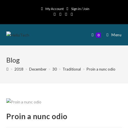
My Account
Sign in / Join
Menu
0
Blog
>
2018
>
December
>
30
>
Traditional
>
Proin a nunc odio
Proin a nunc odio