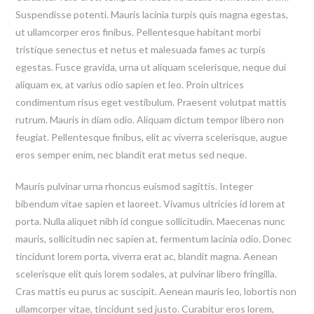
Suspendisse potenti. Mauris lacinia turpis quis magna egestas,
ut ullamcorper eros finibus. Pellentesque habitant morbi
tristique senectus et netus et malesuada fames ac turpis
egestas. Fusce gravida, urna ut aliquam scelerisque, neque dui
aliquam ex, at varius odio sapien et leo. Proin ultrices
condimentum risus eget vestibulum. Praesent volutpat mattis
rutrum. Mauris in diam odio. Aliquam dictum tempor libero non
feugiat. Pellentesque finibus, elit ac viverra scelerisque, augue
eros semper enim, nec blandit erat metus sed neque.
Mauris pulvinar urna rhoncus euismod sagittis. Integer
bibendum vitae sapien et laoreet. Vivamus ultricies id lorem at
porta. Nulla aliquet nibh id congue sollicitudin. Maecenas nunc
mauris, sollicitudin nec sapien at, fermentum lacinia odio. Donec
tincidunt lorem porta, viverra erat ac, blandit magna. Aenean
scelerisque elit quis lorem sodales, at pulvinar libero fringilla.
Cras mattis eu purus ac suscipit. Aenean mauris leo, lobortis non
ullamcorper vitae, tincidunt sed justo. Curabitur eros lorem,