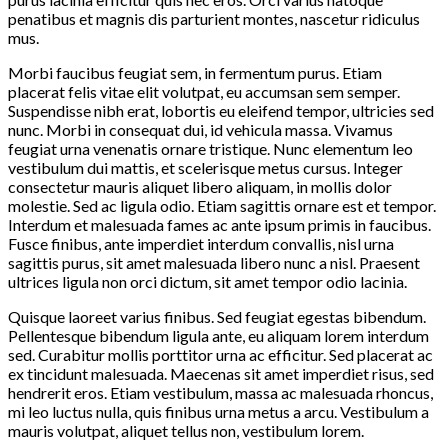
penatibus et magnis dis parturient montes, nascetur ridiculus
mus.
Morbi faucibus feugiat sem, in fermentum purus. Etiam
placerat felis vitae elit volutpat, eu accumsan sem semper.
Suspendisse nibh erat, lobortis eu eleifend tempor, ultricies sed
nunc. Morbi in consequat dui, id vehicula massa. Vivamus
feugiat urna venenatis ornare tristique. Nunc elementum leo
vestibulum dui mattis, et scelerisque metus cursus. Integer
consectetur mauris aliquet libero aliquam, in mollis dolor
molestie. Sed ac ligula odio. Etiam sagittis ornare est et tempor.
Interdum et malesuada fames ac ante ipsum primis in faucibus.
Fusce finibus, ante imperdiet interdum convallis, nisl urna
sagittis purus, sit amet malesuada libero nunc a nisl. Praesent
ultrices ligula non orci dictum, sit amet tempor odio lacinia.
Quisque laoreet varius finibus. Sed feugiat egestas bibendum.
Pellentesque bibendum ligula ante, eu aliquam lorem interdum
sed. Curabitur mollis porttitor urna ac efficitur. Sed placerat ac
ex tincidunt malesuada. Maecenas sit amet imperdiet risus, sed
hendrerit eros. Etiam vestibulum, massa ac malesuada rhoncus,
mi leo luctus nulla, quis finibus urna metus a arcu. Vestibulum a
mauris volutpat, aliquet tellus non, vestibulum lorem.