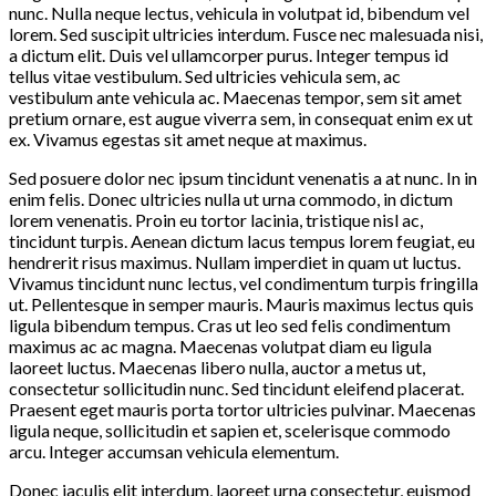
nunc. Nulla neque lectus, vehicula in volutpat id, bibendum vel
lorem. Sed suscipit ultricies interdum. Fusce nec malesuada nisi,
a dictum elit. Duis vel ullamcorper purus. Integer tempus id
tellus vitae vestibulum. Sed ultricies vehicula sem, ac
vestibulum ante vehicula ac. Maecenas tempor, sem sit amet
pretium ornare, est augue viverra sem, in consequat enim ex ut
ex. Vivamus egestas sit amet neque at maximus.
Sed posuere dolor nec ipsum tincidunt venenatis a at nunc. In in
enim felis. Donec ultricies nulla ut urna commodo, in dictum
lorem venenatis. Proin eu tortor lacinia, tristique nisl ac,
tincidunt turpis. Aenean dictum lacus tempus lorem feugiat, eu
hendrerit risus maximus. Nullam imperdiet in quam ut luctus.
Vivamus tincidunt nunc lectus, vel condimentum turpis fringilla
ut. Pellentesque in semper mauris. Mauris maximus lectus quis
ligula bibendum tempus. Cras ut leo sed felis condimentum
maximus ac ac magna. Maecenas volutpat diam eu ligula
laoreet luctus. Maecenas libero nulla, auctor a metus ut,
consectetur sollicitudin nunc. Sed tincidunt eleifend placerat.
Praesent eget mauris porta tortor ultricies pulvinar. Maecenas
ligula neque, sollicitudin et sapien et, scelerisque commodo
arcu. Integer accumsan vehicula elementum.
Donec iaculis elit interdum, laoreet urna consectetur, euismod