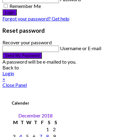
Remember Me
Login
Forgot your password? Get help
Reset password
Recover your password
Username or E-mail
Send My Password
A password will be e-mailed to you.
Back to
Login
×
Close Panel
Calender
December 2018
M
T
W
T
F
S
S
1
2
3
4
5
6
7
8
9