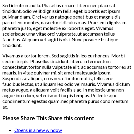
Sed id rutrum nulla. Phasellus ornare, libero nec placerat
tincidunt, odio velit dignissim felis, eget lobortis est ipsum
pulvinar diam. Orci varius natoque penatibus et magnis dis
parturient montes, nascetur ridiculus mus. Praesent dignissim
pharetra justo, eget molestie ex lobortis eget. Vivamus
scelerisque urna vitae orci vulputate, ut accumsan tellus
faucibus. Aliquam vel sagittis nisi. Nunc posuere tristique
tincidunt.
Vivamus a tortor lorem. Sed sagittis in leo eu rhoncus. Morbi
sed mi turpis. Phasellus tincidunt, libero in fermentum
consectetur, tortor nulla vulputate elit, ac accumsan tortor ex at
mauris. In vitae pulvinar mi, sit amet malesuada ipsum.
Suspendisse aliquet, eros nec efficitur mollis, tellus eros
faucibus lectus, ut aliquam leo odio vel mauris. Vivamus dictum
metus augue, a aliquam velit facilisis ac. In molestie urna non
augue interdum, vel euismod turpis tempus. Pellentesque
condimentum egestas quam, nec pharetra purus condimentum
ac.
Please Share This
Share this content
Opens in a new window