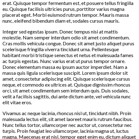
erat. Quisque tempor fermentum est, et posuere tellus fringilla
eu. Quisque facilisis ultricies purus, porttitor varius magna
placerat eget. Morbi euismod rutrum tempor. Mauris massa
nunc, eleifend bibendum diam et, sodales cursus mauris.
Integer sed egestas ipsum. Donec tempus nisi at mattis
molestie. Nam semper interdum odio sit amet condimentum.
Cras mollis vehicula congue. Donec sit amet justo aliquet purus
scelerisque fringilla viverra tincidunt urna. Pellentesque
habitant morbi tristique senectus et netus et malesuada fames
ac turpis egestas. Nunc varius erat ut purus tempor ornare.
Donec elementum massa eu ipsum auctor imperdiet. Nam a
massa quis ligula scelerisque suscipit. Lorem ipsum dolor sit
amet, consectetur adipiscing elit. Quisque scelerisque cursus
neque, et commodo ex ultrices at. Quisque dignissim rhoncus
orci, sit amet condimentum sem interdum quis. Duis sodales,
velit a facilisis sagittis, dui ante dictum ante, vel vehicula nunc
elit vitae eros.
Vivamus ac neque lacinia, rhoncus nisl ut, tincidunt nibh. Proin
malesuada lectus elit, sit amet laoreet mauris rutrum faucibus.
Nunc tellus tortor, ullamcorper nec auctor ut, consectetur nec
turpis. Proin feugiat leo ullamcorper, lacinia magna ut, luctus
magna. Maecenas erat nisl, tempor eget enim eu, dictum aliquet