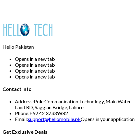
Hello Pakistan
Opens in a new tab
Opens in a new tab
Opens in a new tab
Opens in a new tab
Contact Info
Address:
Pole Communication Technology, Main Water
Land RD, Saggian Bridge, Lahore
Phone:
+92 42 37339882
Email:
support@hellomobile.pk
Opens in your application
Get Exclusive Deals