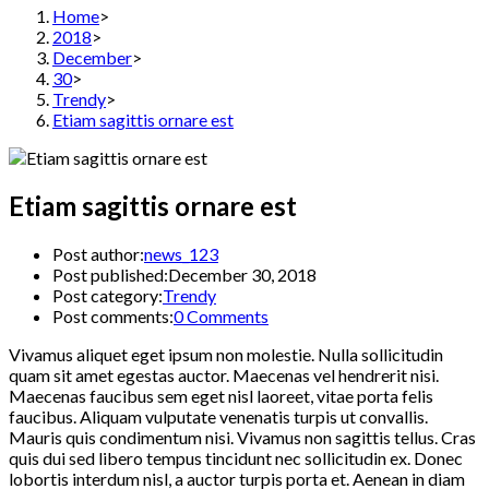
Home
>
2018
>
December
>
30
>
Trendy
>
Etiam sagittis ornare est
Etiam sagittis ornare est
Post author:
news_123
Post published:
December 30, 2018
Post category:
Trendy
Post comments:
0 Comments
Vivamus aliquet eget ipsum non molestie. Nulla sollicitudin
quam sit amet egestas auctor. Maecenas vel hendrerit nisi.
Maecenas faucibus sem eget nisl laoreet, vitae porta felis
faucibus. Aliquam vulputate venenatis turpis ut convallis.
Mauris quis condimentum nisi. Vivamus non sagittis tellus. Cras
quis dui sed libero tempus tincidunt nec sollicitudin ex. Donec
lobortis interdum nisl, a auctor turpis porta et. Aenean in diam