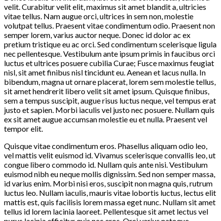
velit. Curabitur velit elit, maximus sit amet blandit a, ultricies
vitae tellus. Nam augue orci, ultrices in sem non, molestie
volutpat tellus. Praesent vitae condimentum odio. Praesent non
semper lorem, varius auctor neque. Donec id dolor ac ex
pretium tristique eu ac orci. Sed condimentum scelerisque ligula
nec pellentesque. Vestibulum ante ipsum primis in faucibus orci
luctus et ultrices posuere cubilia Curae; Fusce maximus feugiat
nisl, sit amet finibus nisl tincidunt eu. Aenean et lacus nulla. In
bibendum, magna ut ornare placerat, lorem sem molestie tellus,
sit amet hendrerit libero velit sit amet ipsum. Quisque finibus,
sem a tempus suscipit, augue risus luctus neque, vel tempus erat
justo et sapien. Morbi iaculis vel justo nec posuere. Nullam quis
ex sit amet augue accumsan molestie eu et nulla. Praesent vel
tempor elit.
Quisque vitae condimentum eros. Phasellus aliquam odio leo,
vel mattis velit euismod id. Vivamus scelerisque convallis leo, ut
congue libero commodo id. Nullam quis ante nisi. Vestibulum
euismod nibh eu neque mollis dignissim. Sed non semper massa,
id varius enim. Morbi nisi eros, suscipit non magna quis, rutrum
luctus leo. Nullam iaculis, mauris vitae lobortis luctus, lectus elit
mattis est, quis facilisis lorem massa eget nunc. Nullam sit amet
tellus id lorem lacinia laoreet. Pellentesque sit amet lectus vel
purus lacinia efficitur quis nec eros. Orci varius natoque