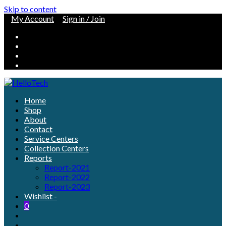
Skip to content
My Account
Sign in / Join
Home
Shop
About
Contact
Service Centers
Collection Centers
Reports
Report-2021
Report-2022
Report-2023
Wishlist -
0