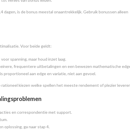
 tot verlies van bonus leiden.
 14 dagen, is de bonus meestal onaantrekkelijk. Gebruik bonussen alleen
timalisatie. Voor beide geldt:
 voor spanning, maar houd inzet laag.
t kleinere, frequentere uitbetalingen en een bewezen mathematische edg
is proportioneel aan edge en variatie, niet aan gevoel.
rationeel kiezen welke spellen het meeste rendement of plezier leveren
talingsproblemen
sacties en correspondentie met support.
atum.
n oplossing, ga naar stap 4.