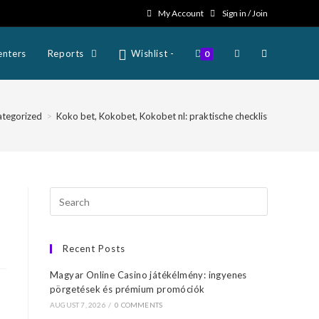
My Account
Sign in / Join
enters
Reports
Wishlist -
0
ategorized
>
Koko bet, Kokobet, Kokobet nl: praktische checklist voor slimm
Recent Posts
Magyar Online Casino játékélmény: ingyenes
pörgetések és prémium promóciók
AUGUST 7, 2026
/
0 COMMENTS