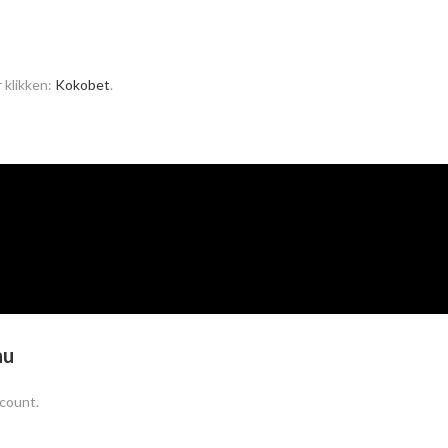
 klikken:
Kokobet
.
nu
ccount.