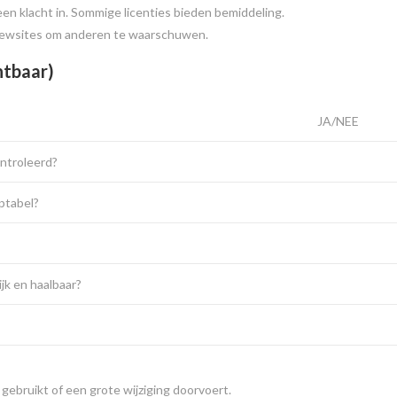
en klacht in. Sommige licenties bieden bemiddeling.
reviewsites om anderen te waarschuwen.
ntbaar)
JA/NEE
ntroleerd?
ptabel?
jk en haalbaar?
gebruikt of een grote wijziging doorvoert.