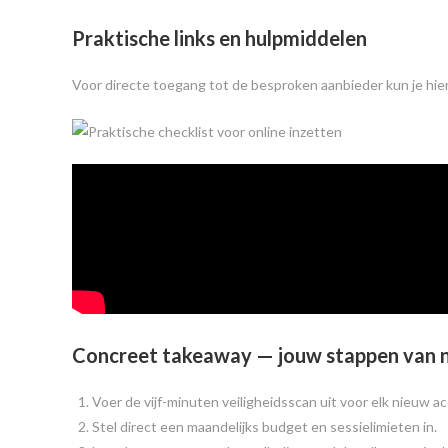
Praktische links en hulpmiddelen
Voor directe toegang tot de besproken aanbieder kun je hier
Concreet takeaway — jouw stappen van 
Voer de vijf-minuten veiligheidsscan uit voor elk nieuw a
Stel direct een maandelijks budget en sessielimieten in.