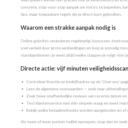
concrete, stap-voor-stap aanpak om risico’s te beperken, k
tips, maar toepasbare regels die je direct kunt gebruiken.
Waarom een strakke aanpak nodig is
Online goksites veranderen regelmatig: bonussen, inzetvoor
snel verleid door grote aanbiedingen en loop je onnodig risi
standaardiseren: je weet altijd welke stappen je volgt vóór j
Directe actie: vijf minuten veiligheidssca
Controleer licentie en bedrijfsadres op de ‘Over ons’-pag
Lees de algemene voorwaarden — zoek naar uitbetalingst
Zoek twee onafhankelijke reviews van recente datum en l
Test klantenservice met één simpele vraag en meet reactie
Bekijk welke betaalmethodes worden aangeboden en of er
Als twee of meer punten twijfel oproepen, stop dan en zoek ee