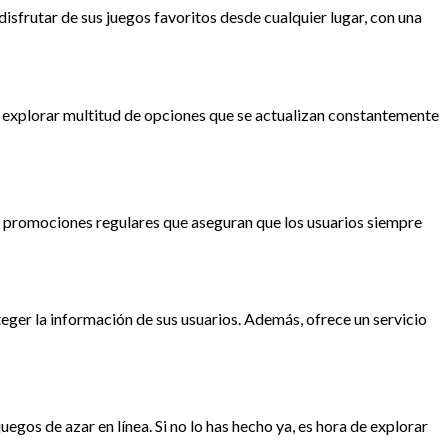
 disfrutar de sus juegos favoritos desde cualquier lugar, con una
 explorar multitud de opciones que se actualizan constantemente
ce promociones regulares que aseguran que los usuarios siempre
eger la información de sus usuarios. Además, ofrece un servicio
egos de azar en línea. Si no lo has hecho ya, es hora de explorar