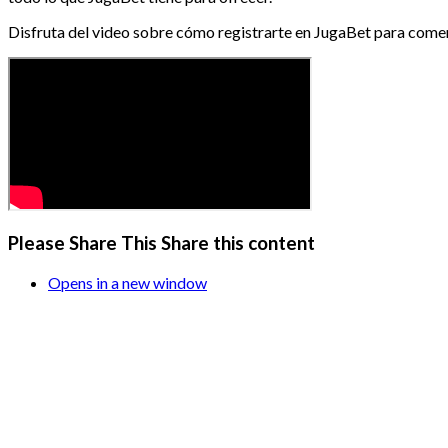
Disfruta del video sobre cómo registrarte en JugaBet para come
Please Share This
Share this content
Opens in a new window