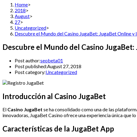
Home
>
2018
>
August
>
27
>
Uncategorized
>
Descubre el Mundo del Casino JugaBet: JugaBet Online y 
Descubre el Mundo del Casino JugaBet: 
Post author:
seobeta01
Post published:
August 27, 2018
Post category:
Uncategorized
Introducción al Casino JugaBet
El
Casino JugaBet
se ha consolidado como una de las plataformas
innovadoras, JugaBet Casino ofrece una experiencia única que lo 
Características de la JugaBet App