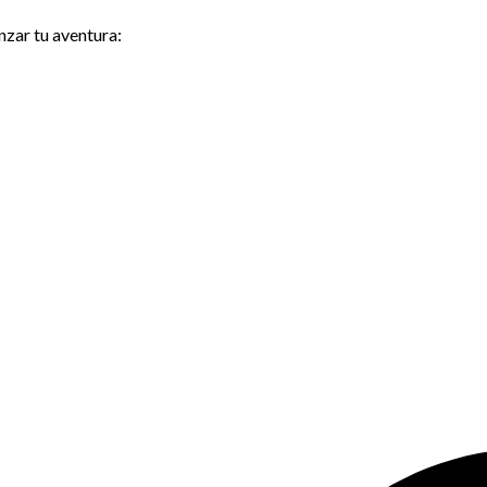
nzar tu aventura: