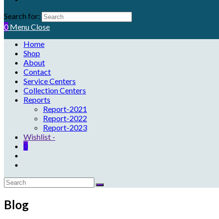
Search for:
0
Menu
Close
Home
Shop
About
Contact
Service Centers
Collection Centers
Reports
Report-2021
Report-2022
Report-2023
Wishlist -
0
Blog