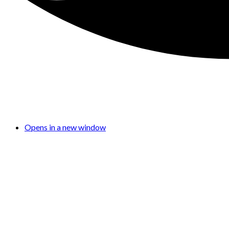
Opens in a new window