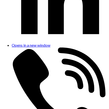
Opens in a new window