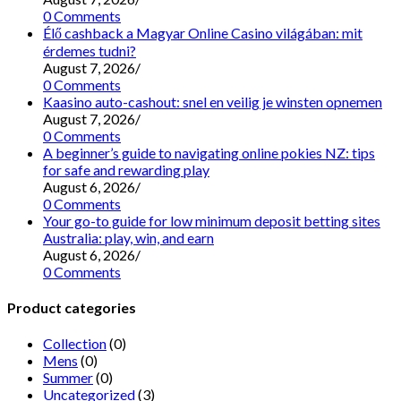
0 Comments
Élő cashback a Magyar Online Casino világában: mit
érdemes tudni?
August 7, 2026
/
0 Comments
Kaasino auto-cashout: snel en veilig je winsten opnemen
August 7, 2026
/
0 Comments
A beginner’s guide to navigating online pokies NZ: tips
for safe and rewarding play
August 6, 2026
/
0 Comments
Your go-to guide for low minimum deposit betting sites
Australia: play, win, and earn
August 6, 2026
/
0 Comments
Product categories
Collection
(0)
Mens
(0)
Summer
(0)
Uncategorized
(3)