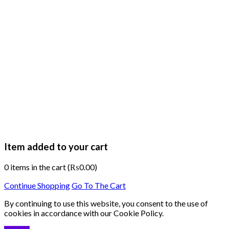
Item added to your cart
0
items in the cart (
₨
0.00
)
Continue Shopping
Go To The Cart
By continuing to use this website, you consent to the use of
cookies in accordance with our Cookie Policy.