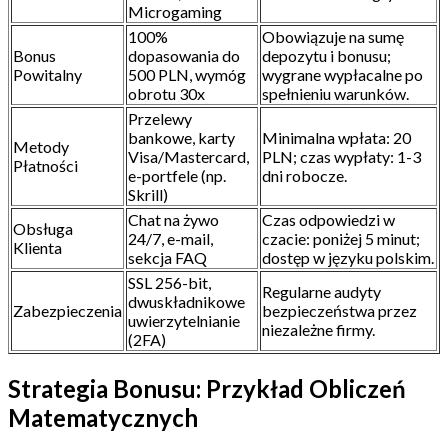
Microgaming
100%
Obowiązuje na sumę
Bonus
dopasowania do
depozytu i bonusu;
Powitalny
500 PLN, wymóg
wygrane wypłacalne po
obrotu 30x
spełnieniu warunków.
Przelewy
bankowe, karty
Minimalna wpłata: 20
Metody
Visa/Mastercard,
PLN; czas wypłaty: 1-3
Płatności
e-portfele (np.
dni robocze.
Skrill)
Chat na żywo
Czas odpowiedzi w
Obsługa
24/7, e-mail,
czacie: poniżej 5 minut;
Klienta
sekcja FAQ
dostęp w języku polskim.
SSL 256-bit,
Regularne audyty
dwuskładnikowe
Zabezpieczenia
bezpieczeństwa przez
uwierzytelnianie
niezależne firmy.
(2FA)
Strategia Bonusu: Przykład Obliczeń
Matematycznych