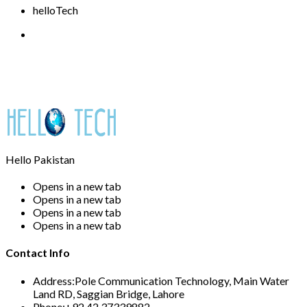
helloTech
Hello Pakistan
Opens in a new tab
Opens in a new tab
Opens in a new tab
Opens in a new tab
Contact Info
Address:
Pole Communication Technology, Main Water
Land RD, Saggian Bridge, Lahore
Phone:
+92 42 37339882