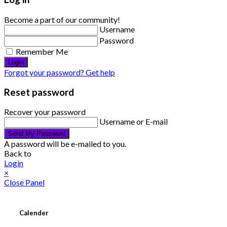
Become a part of our community!
Username
Password
Remember Me
Login
Forgot your password? Get help
Reset password
Recover your password
Username or E-mail
Send My Password
A password will be e-mailed to you.
Back to
Login
×
Close Panel
Calender