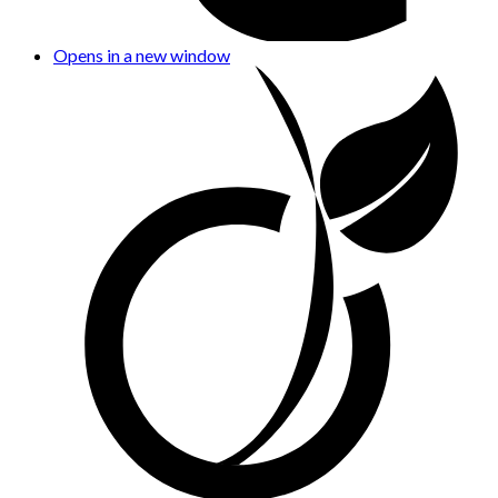
Opens in a new window