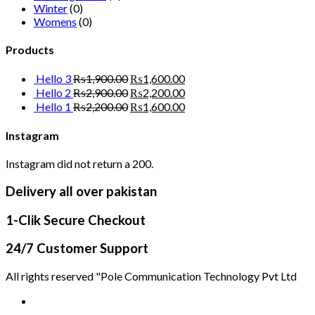
Winter
(0)
Womens
(0)
Products
Hello 3
₨
1,900.00
₨
1,600.00
Hello 2
₨
2,900.00
₨
2,200.00
Hello 1
₨
2,200.00
₨
1,600.00
Instagram
Instagram did not return a 200.
Delivery all over pakistan
1-Clik Secure Checkout
24/7 Customer Support
All rights reserved "Pole Communication Technology Pvt Ltd