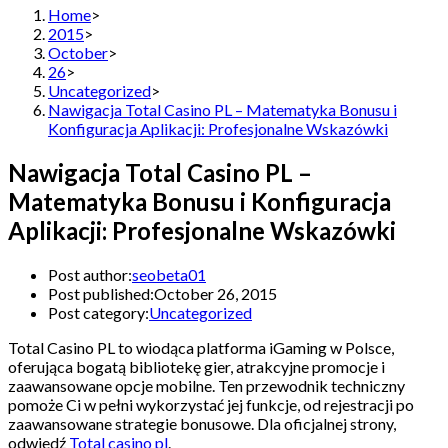
Home
>
2015
>
October
>
26
>
Uncategorized
>
Nawigacja Total Casino PL – Matematyka Bonusu i
Konfiguracja Aplikacji: Profesjonalne Wskazówki
Nawigacja Total Casino PL –
Matematyka Bonusu i Konfiguracja
Aplikacji: Profesjonalne Wskazówki
Post author:
seobeta01
Post published:
October 26, 2015
Post category:
Uncategorized
Total Casino PL to wiodąca platforma iGaming w Polsce,
oferująca bogatą bibliotekę gier, atrakcyjne promocje i
zaawansowane opcje mobilne. Ten przewodnik techniczny
pomoże Ci w pełni wykorzystać jej funkcje, od rejestracji po
zaawansowane strategie bonusowe. Dla oficjalnej strony,
odwiedź
Total casino pl
.