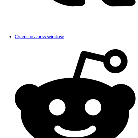
Opens in a new window