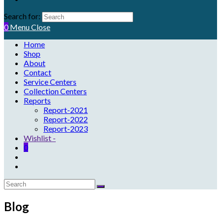
Search for:
0
Menu
Close
Home
Shop
About
Contact
Service Centers
Collection Centers
Reports
Report-2021
Report-2022
Report-2023
Wishlist -
0
Blog