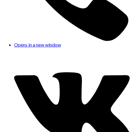
Opens in a new window