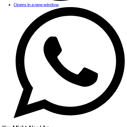
Opens in a new window