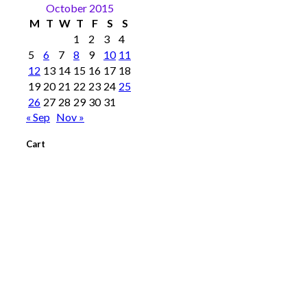
October 2015
M
T
W
T
F
S
S
1
2
3
4
5
6
7
8
9
10
11
12
13
14
15
16
17
18
19
20
21
22
23
24
25
26
27
28
29
30
31
« Sep
Nov »
Cart