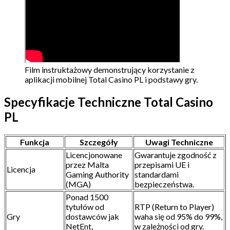
Film instruktażowy demonstrujący korzystanie z
aplikacji mobilnej Total Casino PL i podstawy gry.
Specyfikacje Techniczne Total Casino
PL
Funkcja
Szczegóły
Uwagi Techniczne
Licencjonowane
Gwarantuje zgodność z
przez Malta
przepisami UE i
Licencja
Gaming Authority
standardami
(MGA)
bezpieczeństwa.
Ponad 1500
tytułów od
RTP (Return to Player)
Gry
dostawców jak
waha się od 95% do 99%,
NetEnt,
w zależności od gry.