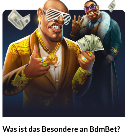
Was ist das Besondere an BdmBet?