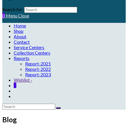
Search for:
0
Menu
Close
Home
Shop
About
Contact
Service Centers
Collection Centers
Reports
Report-2021
Report-2022
Report-2023
Wishlist -
0
Blog