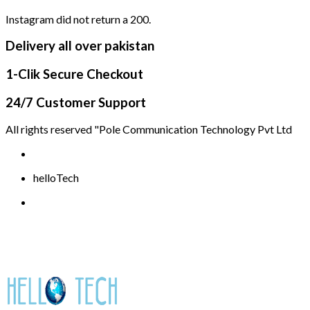
Instagram did not return a 200.
Delivery all over pakistan
1-Clik Secure Checkout
24/7 Customer Support
All rights reserved "Pole Communication Technology Pvt Ltd
helloTech