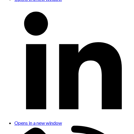
Opens in a new window