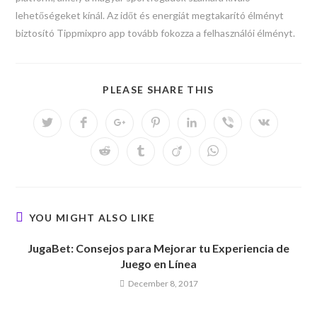
lehetőségeket kínál. Az időt és energiát megtakarító élményt
biztosító Tippmixpro app tovább fokozza a felhasználói élményt.
PLEASE SHARE THIS
YOU MIGHT ALSO LIKE
JugaBet: Consejos para Mejorar tu Experiencia de
Juego en Línea
December 8, 2017