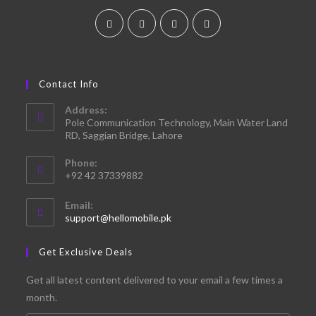
Contact Info
Address:
Pole Communication Technology, Main Water Land
RD, Saggian Bridge, Lahore
Phone:
+92 42 37339882
Email:
support@hellomobile.pk
Get Exclusive Deals
Get all latest content delivered to your email a few times a
month.