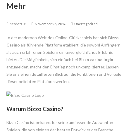
Mehr
seobeta01
November 26, 2016
Uncategorized
In der modernen Welt des Online-Glücksspiels hat sich
Bizzo
Casino
als führende Plattform etabliert, die sowohl Anfängern
als auch erfahrenen Spielern ein unvergleichliches Erlebnis
bietet. Die Möglichkeit, sich einfach bei
Bizzo casino login
anzumelden, macht den Einstieg noch unkomplizierter. Lassen
Sie uns einen detaillierten Blick auf die Funktionen und Vorteile
dieser beliebten Plattform werfen.
Warum Bizzo Casino?
Bizzo Casino ist bekannt für seine umfassende Auswahl an
Spielen, die von einigen der besten Entwickler der Branche