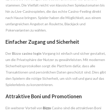
stammen. Die Vielfalt reicht von klassischen Spielautomaten bis
hin zu Live-Casinospielen, die das echte Casino-Feeling direkt
nach Hause bringen. Spieler haben die Möglichkeit, aus einem
umfangreichen Angebot an Roulette, Blackjack und
Pokervarianten zu wählen.
Einfacher Zugang und Sicherheit
Der
Bizzo casino login
Vorgang ist einfach und sicher gestaltet,
um die Privatsphäre der Nutzer zu gewährleisten. Mit modernen
Sicherheitsprotokollen sorgt die Plattform dafür, dass alle
Transaktionen und persönlichen Daten geschützt sind. Dies gibt
den Spielern die nötige Sicherheit, um sich voll und ganz auf das
Spielerlebnis zu konzentrieren.
Attraktive Boni und Promotionen
Ein weiterer Vorteil von
Bizzo
Casino sind die attraktiven Boni