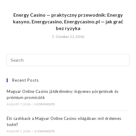
Energy Casino — praktyczny przewodnik: Energy
kasyno, Energycasino, Energycasino.pl — jak grać
bez ryzyka
October 21, 2016
Recent Posts
Magyar Online Casino játékélmény: ingyenes pörgetések és
prémium promóciók
AUGUST 7, 2026
/
0 COMMENTS
Élő cashback a Magyar Online Casino világában: mit érdemes
tudni?
AUGUST 7, 2026
/
0 COMMENTS