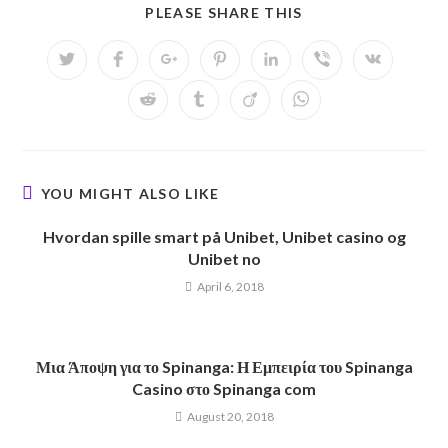
PLEASE SHARE THIS
YOU MIGHT ALSO LIKE
Hvordan spille smart på Unibet, Unibet casino og
Unibet no
April 6, 2018
Μια Άποψη για το Spinanga: Η Εμπειρία του Spinanga
Casino στο Spinanga com
August 20, 2018