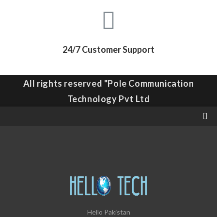
24/7 Customer Support
All rights reserved "Pole Communication
Technology Pvt Ltd
Hello Pakistan