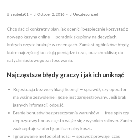
seobeta01
October 2, 2016
Uncategorized
Chcę dać ci konkretny plan, jak ocenić i bezpiecznie korzystać z
nowego kasyna online — poradnik skupiony na decyzjach,
których często brakuje w recenzjach. Zamiast ogólników: błędy,
które najczęściej kosztują pieniądze i czas, oraz checklistę do
natychmiastowego zastosowania.
Najczęstsze błędy graczy i jak ich uniknąć
Rejestracja bez weryfikacji licencji — sprawdź, czy operator
ma ważne zezwolenie i gdzie jest zarejestrowany. Jeśli brak
jasnych informacji, odpuść.
Branie bonusów bez przeczytania warunków — free spin czy
depozytowy bonus często wiąże się z wysokim rollover. Zanim
zaakceptujesz ofertę, policz realny koszt.
Ignorowanie metod płatności — sprawdź prowizje, czas