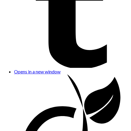
Opens in a new window