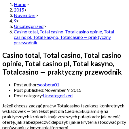
Home
>
2015
>
November
>
9
>
Uncategorized
>
Casino total, Total casino, Total casino opinie, Total
casino pl, Total kasyno, Totalcasino — praktyczny
przewodnik
Casino total, Total casino, Total casino
opinie, Total casino pl, Total kasyno,
Totalcasino — praktyczny przewodnik
Post author:
seobeta01
Post published:
November 9, 2015
Post category:
Uncategorized
Jeżeli chcesz zacząć grać w Totalcasino i szukasz konkretnych
wskazówek — ten tekst jest dla Ciebie. Skupiam się na
praktycznych krokach i najczęstszych pułapkach: jak ocenić
ofertę, jak zabezpieczyć depozyt i jakie kryteria stosować przy
porównaniu z innymi platformami.