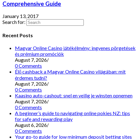
Comprehensive Guide
January 13, 2017
Search for:
Recent Posts
Magyar Online Casino játékélmény: ingyenes pörgetések
és prémium promóciók
August 7, 2026
/
0 Comments
Élő cashback a Magyar Online Casino világában: mit
érdemes tudni?
August 7, 2026
/
0 Comments
Kaasino auto-cashout: snel en veilig je winsten opnemen
August 7, 2026
/
0 Comments
A beginner’s guide to navigating online pokies NZ: tips
for safe and rewarding play
August 6, 2026
/
0 Comments
Your go-to guide for low minimum deposit betting sites