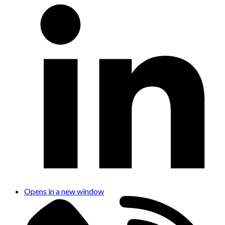
Opens in a new window