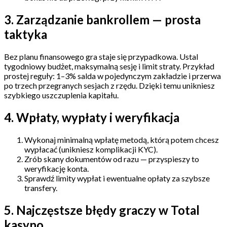
3. Zarządzanie bankrollem — prosta
taktyka
Bez planu finansowego gra staje się przypadkowa. Ustal
tygodniowy budżet, maksymalną sesję i limit straty. Przykład
prostej reguły: 1–3% salda w pojedynczym zakładzie i przerwa
po trzech przegranych sesjach z rzędu. Dzięki temu unikniesz
szybkiego uszczuplenia kapitału.
4. Wpłaty, wypłaty i weryfikacja
Wykonaj minimalną wpłatę metodą, którą potem chcesz
wypłacać (unikniesz komplikacji KYC).
Zrób skany dokumentów od razu — przyspieszy to
weryfikację konta.
Sprawdź limity wypłat i ewentualne opłaty za szybsze
transfery.
5. Najczęstsze błędy graczy w Total
kasyno