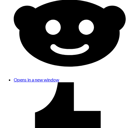
Opens in a new window