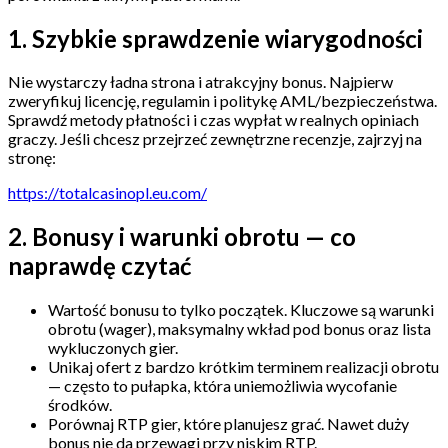
1. Szybkie sprawdzenie wiarygodności
Nie wystarczy ładna strona i atrakcyjny bonus. Najpierw
zweryfikuj licencję, regulamin i politykę AML/bezpieczeństwa.
Sprawdź metody płatności i czas wypłat w realnych opiniach
graczy. Jeśli chcesz przejrzeć zewnętrzne recenzje, zajrzyj na
stronę:
https://totalcasinopl.eu.com/
2. Bonusy i warunki obrotu — co
naprawdę czytać
Wartość bonusu to tylko początek. Kluczowe są warunki
obrotu (wager), maksymalny wkład pod bonus oraz lista
wykluczonych gier.
Unikaj ofert z bardzo krótkim terminem realizacji obrotu
— często to pułapka, która uniemożliwia wycofanie
środków.
Porównaj RTP gier, które planujesz grać. Nawet duży
bonus nie da przewagi przy niskim RTP.