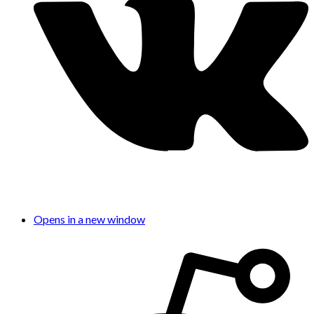
Opens in a new window