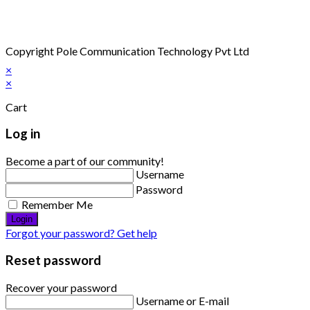
Copyright Pole Communication Technology Pvt Ltd
×
×
Cart
Log in
Become a part of our community!
Username
Password
Remember Me
Login
Forgot your password? Get help
Reset password
Recover your password
Username or E-mail