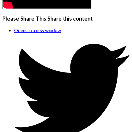
Please Share This
Share this content
Opens in a new window