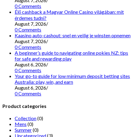
August 7, 2026
/
0 Comments
Élő cashback a Magyar Online Casino világában: mit
érdemes tudni?
August 7, 2026
/
0 Comments
Kaasino auto-cashout: snel en veilig je winsten opnemen
August 7, 2026
/
0 Comments
A beginner’s guide to navigating online pokies NZ: tips
for safe and rewarding play
August 6, 2026
/
0 Comments
Your go-to guide for low minimum deposit betting sites
Australia: play, win, and earn
August 6, 2026
/
0 Comments
Product categories
Collection
(0)
Mens
(0)
Summer
(0)
Uncategorized
(3)