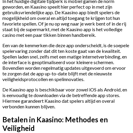
In het huidige digitale tijdperk is mobiel gamen de norm
geworden, en Kaasino speelt hier perfect op in met zijn
gebruiksvriendelijke app. De Kaasino app biedt spelers de
mogelijkheid om overal en altijd toegang te krijgen tot hun
favoriete spellen. Of je nu op weg naar je werk bent of in de rij
staat bij de supermarkt, met de Kaasino app is het volledige
casino met een paar tikken binnen handbereik.
Een van de kenmerken die deze app onderscheidt, is de soepele
spelervaring zonder dat dit ten koste gaat van de kwaliteit.
Spellen laden snel, zelfs met een matige internetverbinding, en
de interface is geoptimaliseerd voor kleinere schermen.
Bovendien worden regelmatig updates uitgevoerd om ervoor
te zorgen dat de app up-to-date blijft met de nieuwste
veiligheidsprotocollen en spelinnovaties.
De Kaasino app is beschikbaar voor zowel iOS als Android, en
is eenvoudig te downloaden via de betreffende app stores.
Hiermee garandeert Kaasino dat spelers altijd en overal
verbonden kunnen blijven.
Betalen in Kaasino: Methodes en
Veiligheid