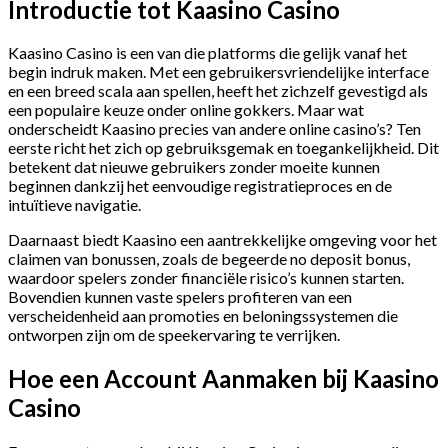
Introductie tot Kaasino Casino
Kaasino Casino is een van die platforms die gelijk vanaf het
begin indruk maken. Met een gebruikersvriendelijke interface
en een breed scala aan spellen, heeft het zichzelf gevestigd als
een populaire keuze onder online gokkers. Maar wat
onderscheidt Kaasino precies van andere online casino’s? Ten
eerste richt het zich op gebruiksgemak en toegankelijkheid. Dit
betekent dat nieuwe gebruikers zonder moeite kunnen
beginnen dankzij het eenvoudige registratieproces en de
intuïtieve navigatie.
Daarnaast biedt Kaasino een aantrekkelijke omgeving voor het
claimen van bonussen, zoals de begeerde no deposit bonus,
waardoor spelers zonder financiële risico’s kunnen starten.
Bovendien kunnen vaste spelers profiteren van een
verscheidenheid aan promoties en beloningssystemen die
ontworpen zijn om de speekervaring te verrijken.
Hoe een Account Aanmaken bij Kaasino
Casino