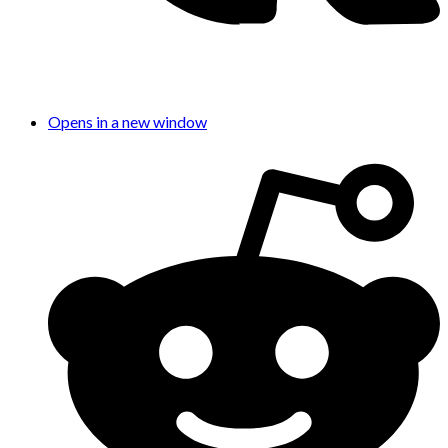
Opens in a new window