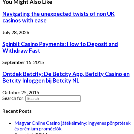
You Might Also Like
Navigating the unexpected twists of non UK
casinos with ease
July 28, 2026
Spinbit Casino Payments: How to Deposit and
Withdraw Fast
September 15, 2015
Ontdek Betcity: De Betcity App, Betcity Casino en
Betcity Inloggen bij Betcity NL
October 25, 2015
Search for:
Recent Posts
Magyar Online Casino játékélmény: ingyenes pörgetések
és prémium promóciók