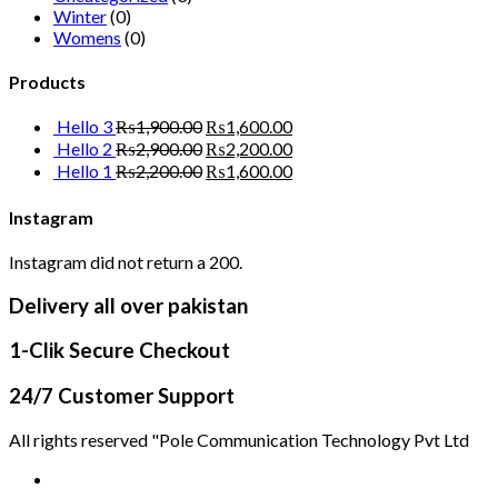
Winter
(0)
Womens
(0)
Products
Hello 3
₨
1,900.00
₨
1,600.00
Hello 2
₨
2,900.00
₨
2,200.00
Hello 1
₨
2,200.00
₨
1,600.00
Instagram
Instagram did not return a 200.
Delivery all over pakistan
1-Clik Secure Checkout
24/7 Customer Support
All rights reserved "Pole Communication Technology Pvt Ltd