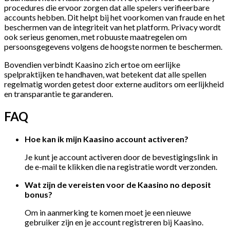
procedures die ervoor zorgen dat alle spelers verifieerbare
accounts hebben. Dit helpt bij het voorkomen van fraude en het
beschermen van de integriteit van het platform. Privacy wordt
ook serieus genomen, met robuuste maatregelen om
persoonsgegevens volgens de hoogste normen te beschermen.
Bovendien verbindt Kaasino zich ertoe om eerlijke
spelpraktijken te handhaven, wat betekent dat alle spellen
regelmatig worden getest door externe auditors om eerlijkheid
en transparantie te garanderen.
FAQ
Hoe kan ik mijn Kaasino account activeren?
Je kunt je account activeren door de bevestigingslink in
de e-mail te klikken die na registratie wordt verzonden.
Wat zijn de vereisten voor de Kaasino no deposit
bonus?
Om in aanmerking te komen moet je een nieuwe
gebruiker zijn en je account registreren bij Kaasino.