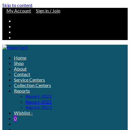
Skip to content
My Account
Sign in / Join
Home
Shop
About
Contact
Service Centers
Collection Centers
Reports
Report-2021
Report-2022
Report-2023
Wishlist -
0