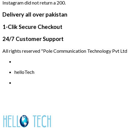
Instagram did not return a 200.
Delivery all over pakistan
1-Clik Secure Checkout
24/7 Customer Support
All rights reserved "Pole Communication Technology Pvt Ltd
helloTech