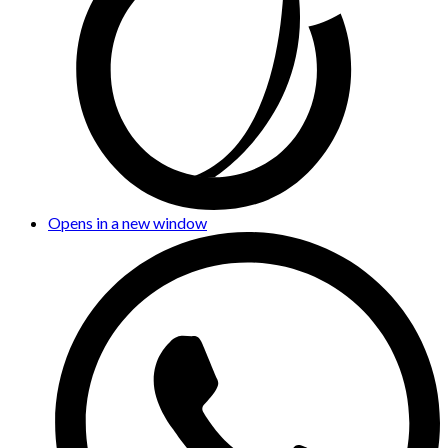
Opens in a new window