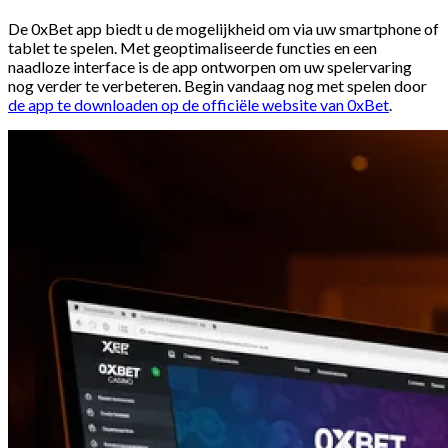
De 0xBet app biedt u de mogelijkheid om via uw smartphone of
tablet te spelen. Met geoptimaliseerde functies en een
naadloze interface is de app ontworpen om uw spelervaring
nog verder te verbeteren. Begin vandaag nog met spelen door
de app te downloaden op de officiële website van 0xBet
.