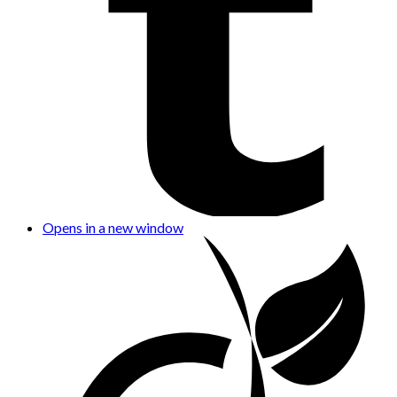
Opens in a new window