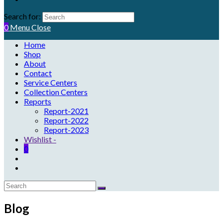
Search for:
0
Menu
Close
Home
Shop
About
Contact
Service Centers
Collection Centers
Reports
Report-2021
Report-2022
Report-2023
Wishlist -
0
Blog