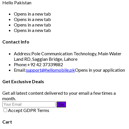
Hello Pakistan
Opens in a new tab
Opens in a new tab
Opens in a new tab
Opens in a new tab
Contact Info
Address:
Pole Communication Technology, Main Water
Land RD, Saggian Bridge, Lahore
Phone:
+92 42 37339882
Email:
support@hellomobile.pk
Opens in your application
Get Exclusive Deals
Get all latest content delivered to your email a few times a
month.
Go
Accept GDPR Terms
Cart