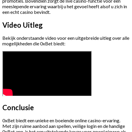
promoties. Bovendien zorgt de live casino-functie voor een
meeslepende ervaring waarbij u het gevoel heeft alsof u zich in
een echt casino bevindt.
Video Uitleg
Bekijk onderstaande video voor een uitgebreide uitleg over alle
mogelijkheden die 0xBet biedt:
Conclusie
0xBet biedt een unieke en boeiende online casino-ervaring.
Met zijn ruime aanbod aan spellen, veilige login en de handige
0xBet app, is het een uitstekende keuze voor zowel nieuwe als