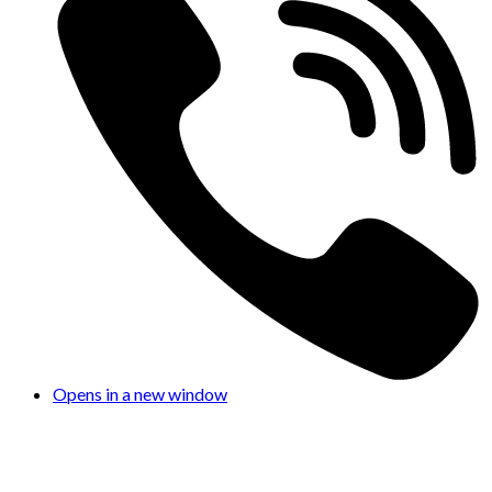
Opens in a new window