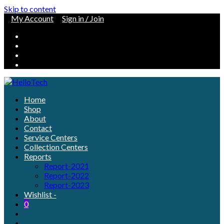
Skip to content
My Account
Sign in / Join
Home
Shop
About
Contact
Service Centers
Collection Centers
Reports
Report-2021
Report-2022
Report-2023
Wishlist -
0