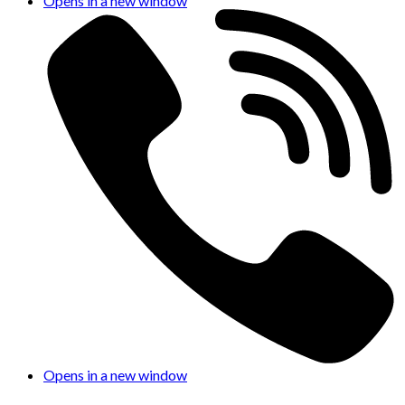
Opens in a new window
Opens in a new window