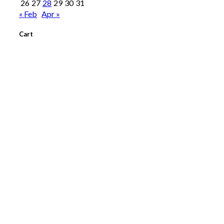
26
27
28
29
30
31
« Feb
Apr »
Cart