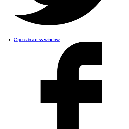
Opens in a new window