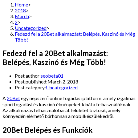
Home
>
2018
>
March
>
2
>
Uncategorized
>
Fedezd fel a 20Bet alkalmazást: Belépés, Kaszinó és Még
Több!
Fedezd fel a 20Bet alkalmazást:
Belépés, Kaszinó és Még Több!
Post author:
seobeta01
Post published:
March 2, 2018
Post category:
Uncategorized
A
20Bet
egy népszerű online fogadási platform, amely izgalmas
sportfogadási és kaszinó élményeket kínál a felhasználóknak.
Az alkalmazás felhasználóbarát felületet biztosít, amely
könnyedén elérhető bárhonnan a mobilkészülékedről.
20Bet Belépés és Funkciók