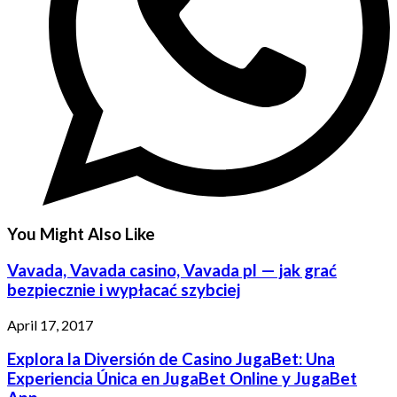
You Might Also Like
Vavada, Vavada casino, Vavada pl — jak grać
bezpiecznie i wypłacać szybciej
April 17, 2017
Explora la Diversión de Casino JugaBet: Una
Experiencia Única en JugaBet Online y JugaBet