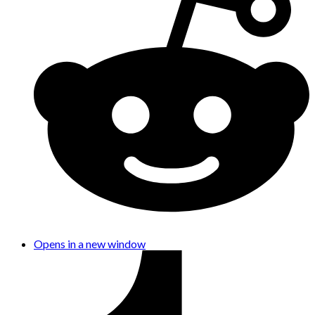
Opens in a new window