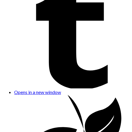
Opens in a new window