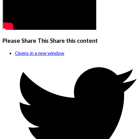
Please Share This
Share this content
Opens in a new window