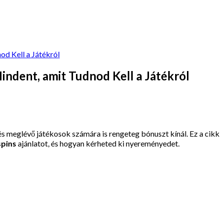
od Kell a Játékról
indent, amit Tudnod Kell a Játékról
és meglévő játékosok számára is rengeteg bónuszt kínál. Ez a cikk
spins
ajánlatot, és hogyan kérheted ki nyereményedet.