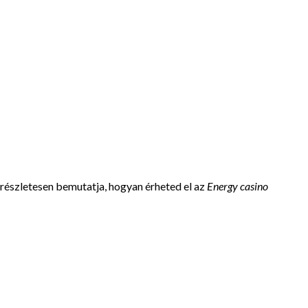
 részletesen bemutatja, hogyan érheted el az
Energy casino