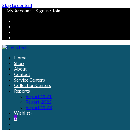
Skip to content
My Account
Sign in / Join
Home
Shop
About
Contact
Service Centers
Collection Centers
Reports
Report-2021
Report-2022
Report-2023
Wishlist -
0