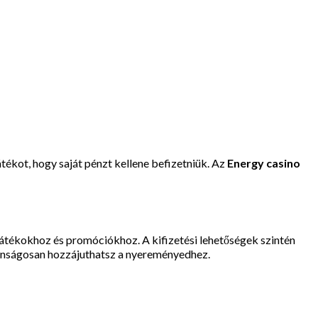
átékot, hogy saját pénzt kellene befizetniük. Az
Energy casino
játékokhoz és promóciókhoz. A kifizetési lehetőségek szintén
ztonságosan hozzájuthatsz a nyereményedhez.