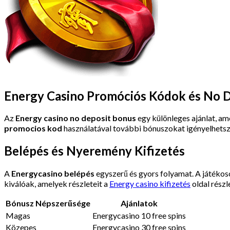
Energy Casino Promóciós Kódok és No 
Az
Energy casino no deposit bonus
egy különleges ajánlat, ame
promocios kod
használatával további bónuszokat igényelhetsz
Belépés és Nyeremény Kifizetés
A
Energycasino belépés
egyszerű és gyors folyamat. A játékos
kiválóak, amelyek részleteit a
Energy casino kifizetés
oldal részl
Bónusz Népszerűsége
Ajánlatok
Magas
Energycasino 10 free spins
Közepes
Energycasino 30 free spins