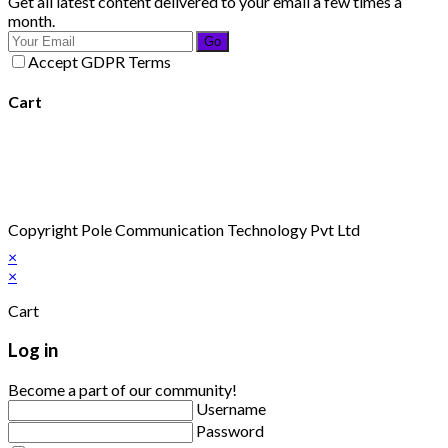
Get all latest content delivered to your email a few times a
month.
Go
Accept GDPR Terms
Cart
Copyright Pole Communication Technology Pvt Ltd
×
×
Cart
Log in
Become a part of our community!
Username
Password