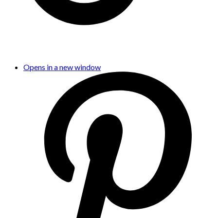
Opens in a new window