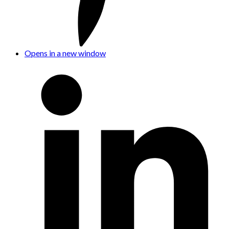
Opens in a new window