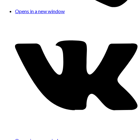
Opens in a new window