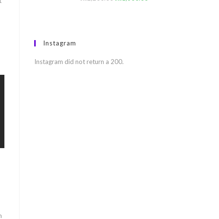
t
Instagram
Instagram did not return a 200.
n