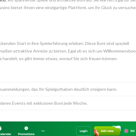
asino bietet Ihnen eine einzigartige Plattform, um Ihr Glück zu versuch
nden Start in ihre Spielerfahrung erleben. Diese Boni sind speziell
aßen attraktive Anreize zu bieten. Egal ob es sich um Willkommensboni
handelt, es gibt immer etwas, worauf Sie sich freuen können.
euanmeldungen, das Ihr Spielguthaben deutlich steigern kann.
nderen Events mit exklusiven Boni jede Woche.