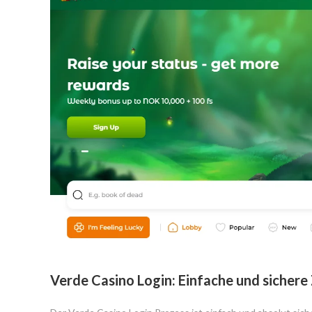
Verde Casino Login: Einfache und sicher