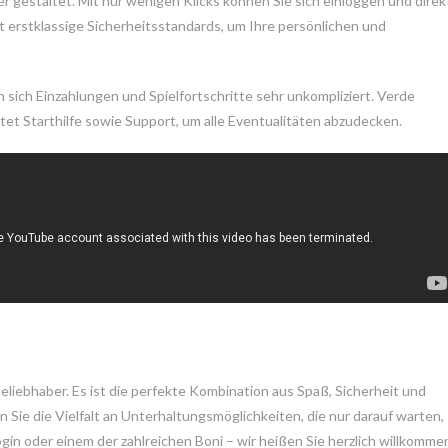
er gestaltet. Mit nur wenigen Klicks können Sie sich einloggen und direk
t erstklassige Sicherheitsstandards, um Ihre persönlichen und
 sich Einzahlungen und Spielfortschritte sehr unkompliziert. Verde
tet Starthilfe sowie Support, um alle Eventualitäten abzudecken.
eliebhaber. Es ist die perfekte Kombination aus Spaß, Sicherheit und
Sie die Vielfalt an Unterhaltungsmöglichkeiten, die nur darauf warten,
n oder einem der zahlreichen Boni – wir heißen Sie herzlich willkomme