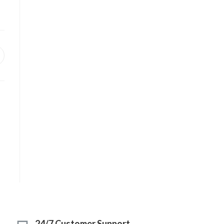
24/7 Customer Support