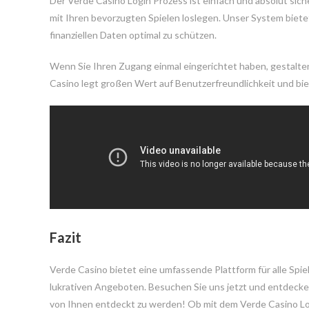
Der Verde Casino Login Prozess ist einfach und absolut sich
mit Ihren bevorzugten Spielen loslegen. Unser System biete
finanziellen Daten optimal zu schützen.
Wenn Sie Ihren Zugang einmal eingerichtet haben, gestalten
Casino legt großen Wert auf Benutzerfreundlichkeit und bie
Fazit
Verde Casino bietet eine umfassende Plattform für alle Spiel
lukrativen Angeboten. Besuchen Sie uns jetzt und entdecken 
von Ihnen entdeckt zu werden! Ob mit dem Verde Casino Logi