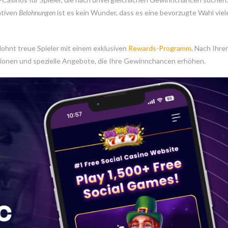
ativen
Belohnungen
ist es kein Wunder, dass es eine bevorzugte Wahl viel
ohnt treue Spieler mit einem exklusiven
Rewards-Programm
. Nach Ihrer
ionen und spezielle Angebote, die Ihre Gewinnchancen erhöhen.