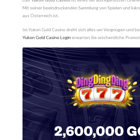
Mit seiner beeindruckenden Sammlung von Spielen und lukr
aus Österreich ist.
Im Yukon Gold Casino dreht sich alles um Vergnügen und bel
Yukon Gold Casino Login
erwarten Sie wöchentliche Promot