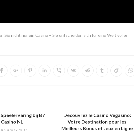
Sie nicht nur ein Casino – Sie entscheiden sich für eine Welt voller
Speelervaring bij B7
Découvrez le Casino Vegasino:
Casino NL
Votre Destination pour les
Meilleurs Bonus et Jeux en Ligne
January 17, 2015