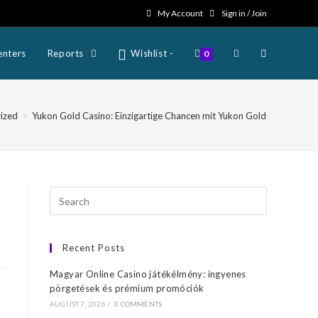
My Account
Sign in / Join
enters
Reports
Wishlist -
0
ized
>
Yukon Gold Casino: Einzigartige Chancen mit Yukon Gold Casino Logi
Recent Posts
Magyar Online Casino játékélmény: ingyenes
pörgetések és prémium promóciók
AUGUST 7, 2026
/
0 COMMENTS