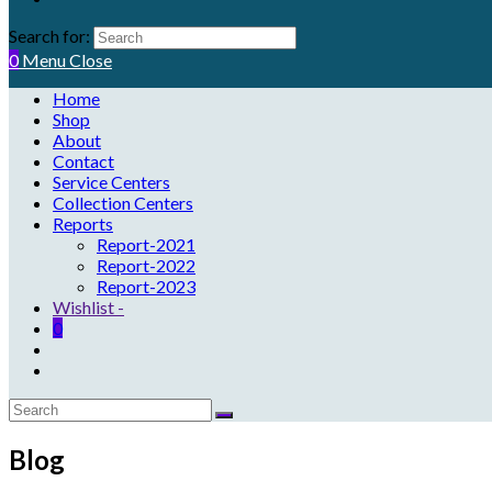
Search for:
0
Menu
Close
Home
Shop
About
Contact
Service Centers
Collection Centers
Reports
Report-2021
Report-2022
Report-2023
Wishlist -
0
Blog