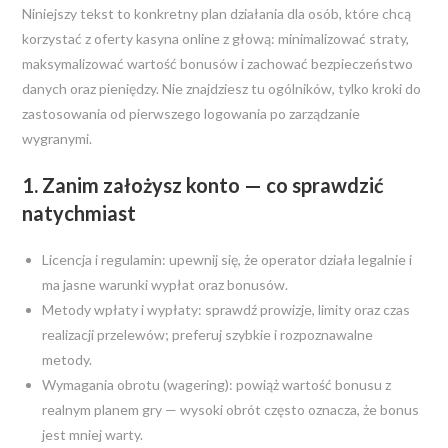
Niniejszy tekst to konkretny plan działania dla osób, które chcą
korzystać z oferty kasyna online z głową: minimalizować straty,
maksymalizować wartość bonusów i zachować bezpieczeństwo
danych oraz pieniędzy. Nie znajdziesz tu ogólników, tylko kroki do
zastosowania od pierwszego logowania po zarządzanie
wygranymi.
1. Zanim założysz konto — co sprawdzić
natychmiast
Licencja i regulamin: upewnij się, że operator działa legalnie i
ma jasne warunki wypłat oraz bonusów.
Metody wpłaty i wypłaty: sprawdź prowizje, limity oraz czas
realizacji przelewów; preferuj szybkie i rozpoznawalne
metody.
Wymagania obrotu (wagering): powiąż wartość bonusu z
realnym planem gry — wysoki obrót często oznacza, że bonus
jest mniej warty.