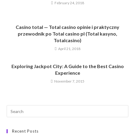
February 24, 2018
Casino total — Total casino opinie i praktyczny
przewodnik po Total casino pl (Total kasyno,
Totalcasino)
April 21, 2018
Exploring Jackpot City: A Guide to the Best Casino
Experience
November 7, 2015
Recent Posts