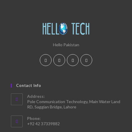
Hello Pakistan
Contact Info
Address:
Pole Communication Technology, Main Water Land
RD, Saggian Bridge, Lahore
Phone:
+92 42 37339882