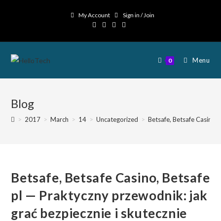
My Account
Sign in / Join
Menu
0
Blog
>
2017
>
March
>
14
>
Uncategorized
>
Betsafe, Betsafe Casino, 
Betsafe, Betsafe Casino, Betsafe
pl — Praktyczny przewodnik: jak
grać bezpiecznie i skutecznie