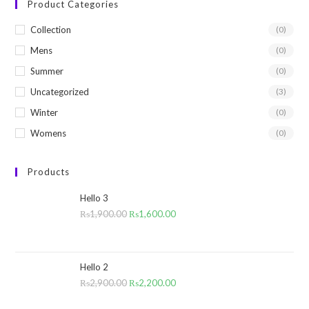
Product Categories
Collection
(0)
Mens
(0)
Summer
(0)
Uncategorized
(3)
Winter
(0)
Womens
(0)
Products
Hello 3
₨
1,900.00
₨
1,600.00
Hello 2
₨
2,900.00
₨
2,200.00