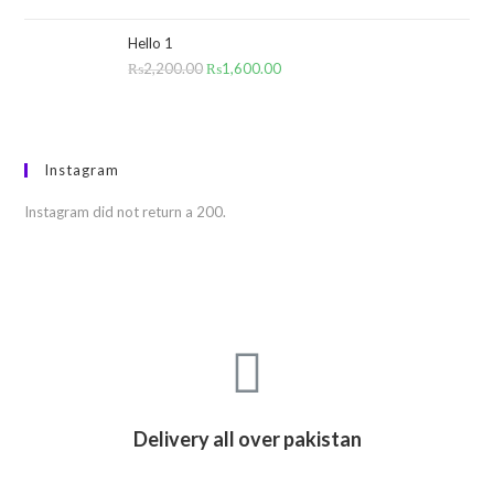
Hello 1
₨
2,200.00
₨
1,600.00
Instagram
Instagram did not return a 200.
Delivery all over pakistan