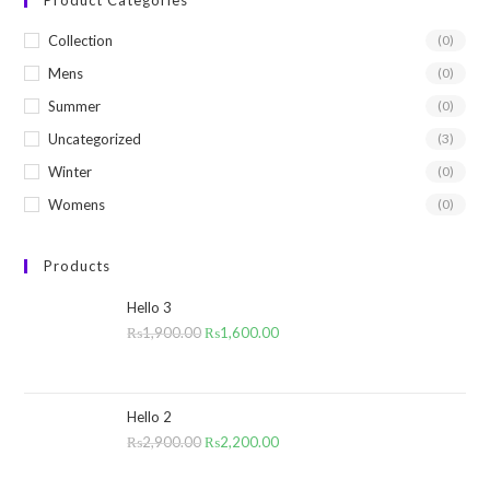
Collection
(0)
Mens
(0)
Summer
(0)
Uncategorized
(3)
Winter
(0)
Womens
(0)
Products
Hello 3
₨
1,900.00
₨
1,600.00
Hello 2
₨
2,900.00
₨
2,200.00