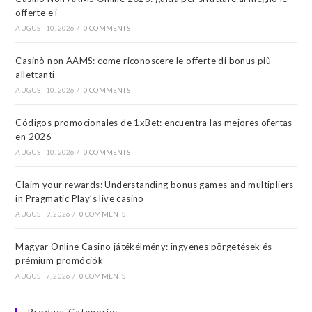
offerte e i
AUGUST 10, 2026
/
0 COMMENTS
Casinò non AAMS: come riconoscere le offerte di bonus più
allettanti
AUGUST 10, 2026
/
0 COMMENTS
Códigos promocionales de 1xBet: encuentra las mejores ofertas
en 2026
AUGUST 10, 2026
/
0 COMMENTS
Claim your rewards: Understanding bonus games and multipliers
in Pragmatic Play’s live casino
AUGUST 9, 2026
/
0 COMMENTS
Magyar Online Casino játékélmény: ingyenes pörgetések és
prémium promóciók
AUGUST 7, 2026
/
0 COMMENTS
Product Categories