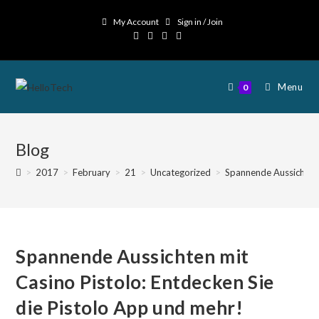
My Account
Sign in / Join
Menu
0
Blog
>
2017
>
February
>
21
>
Uncategorized
>
Spannende Aussichten 
Spannende Aussichten mit
Casino Pistolo: Entdecken Sie
die Pistolo App und mehr!