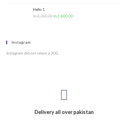
Hello 1
₨
2,200.00
₨
1,600.00
Instagram
Instagram did not return a 200.
Delivery all over pakistan