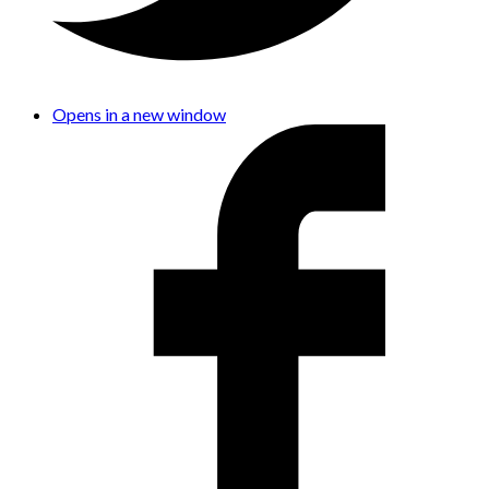
Opens in a new window