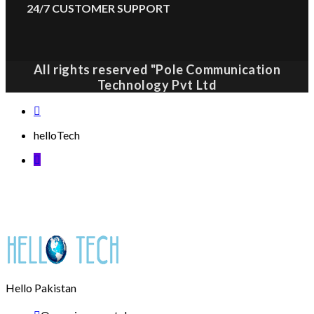
24/7 CUSTOMER SUPPORT
All rights reserved "Pole Communication
Technology Pvt Ltd
helloTech
Hello Pakistan