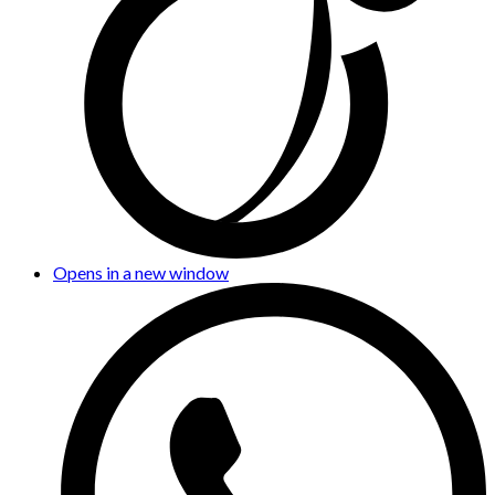
Opens in a new window