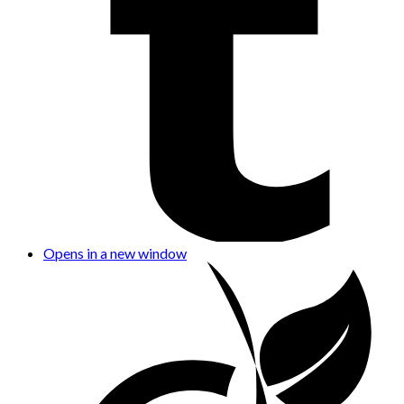
Opens in a new window