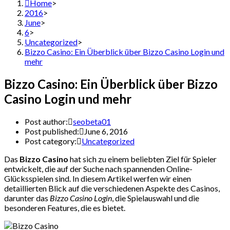
Home
>
2016
>
June
>
6
>
Uncategorized
>
Bizzo Casino: Ein Überblick über Bizzo Casino Login und
mehr
Bizzo Casino: Ein Überblick über Bizzo
Casino Login und mehr
Post author:
seobeta01
Post published:
June 6, 2016
Post category:
Uncategorized
Das
Bizzo Casino
hat sich zu einem beliebten Ziel für Spieler
entwickelt, die auf der Suche nach spannenden Online-
Glücksspielen sind. In diesem Artikel werfen wir einen
detaillierten Blick auf die verschiedenen Aspekte des Casinos,
darunter das
Bizzo Casino Login
, die Spielauswahl und die
besonderen Features, die es bietet.