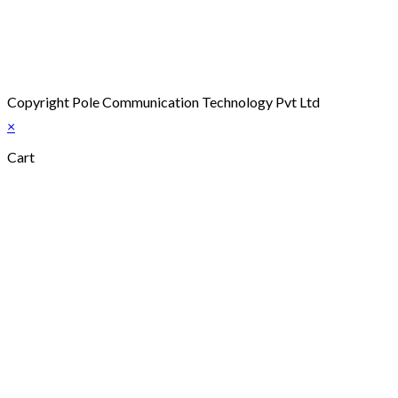
Copyright Pole Communication Technology Pvt Ltd
×
Cart