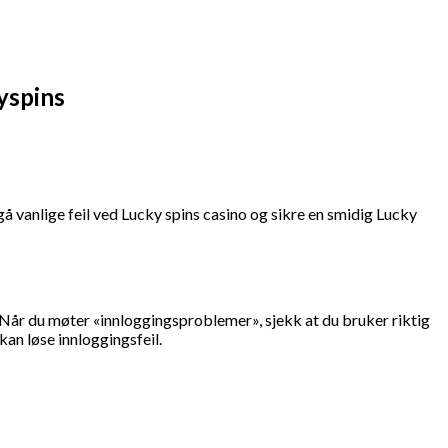
kyspins
å vanlige feil ved Lucky spins casino og sikre en smidig Lucky
Når du møter «innloggingsproblemer», sjekk at du bruker riktig
n løse innloggingsfeil.