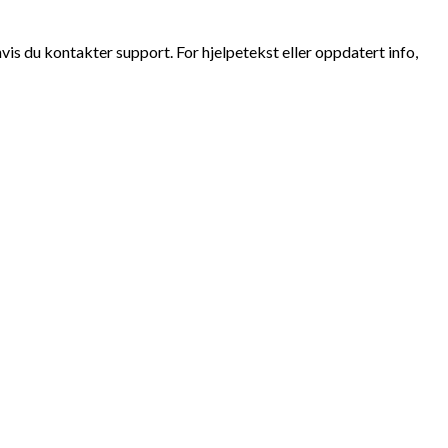
hvis du kontakter support. For hjelpetekst eller oppdatert info,