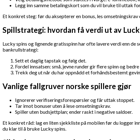
Legg inn samme betalingskort som du vil bruke til uttak fo
Et konkret steg: før du aksepterer en bonus, les omsetningskrav 
Spillstrategi: hvordan få verdi ut av Luc
Lucky spins og lignende gratisspinn har ofte lavere verdi enn de se
bankrullstrategi:
Sett et daglig tapstak og følg det.
Fordel innsatsen: små, jevne runder gir flere spinn og bedre 
Trekk deg ut når du har oppnådd et forhåndsbestemt gevin
Vanlige fallgruver norske spillere gjør
Ignorerer verifiseringsforespørsler og får uttak stoppet.
Tar imot bonuser uten å lese omsetningskrav.
Spiller uten budsjettplan; ender raskt i negative saldoer.
Et konkret råd: lag en liten sjekkliste på mobilen før du logger i
du klar til å bruke Lucky spins.