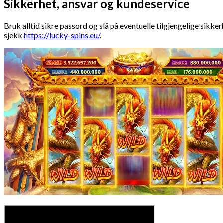
Sikkerhet, ansvar og kundeservice
Bruk alltid sikre passord og slå på eventuelle tilgjengelige sikke
sjekk
https://lucky-spins.eu/
.