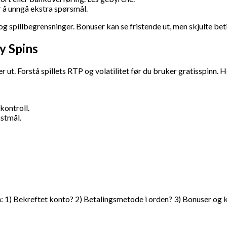
r å unngå ekstra spørsmål.
og spillbegrensninger. Bonuser kan se fristende ut, men skjulte bet
ky Spins
r ut. Forstå spillets RTP og volatilitet før du bruker gratisspinn. H
kontroll.
stmål.
nn: 1) Bekreftet konto? 2) Betalingsmetode i orden? 3) Bonuser og kr