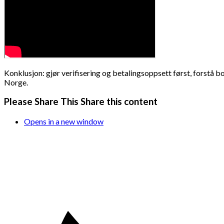
Konklusjon: gjør verifisering og betalingsoppsett først, forstå b
Norge.
Please Share This
Share this content
Opens in a new window