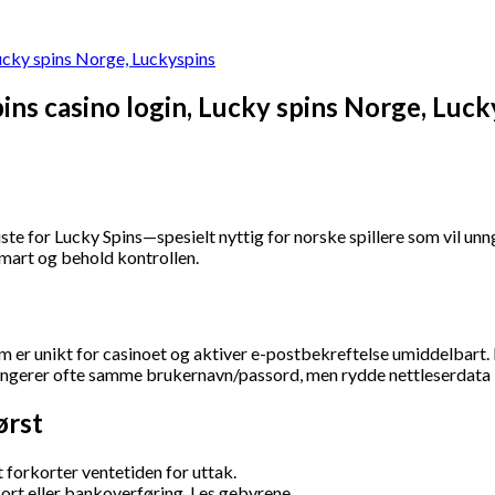
Lucky spins Norge, Luckyspins
pins casino login, Lucky spins Norge, Luc
e for Lucky Spins—spesielt nyttig for norske spillere som vil unng
 smart og behold kontrollen.
er unikt for casinoet og aktiver e-postbekreftelse umiddelbart. 
gerer ofte samme brukernavn/passord, men rydde nettleserdata ka
ørst
 forkorter ventetiden for uttak.
rt eller bankoverføring. Les gebyrene.