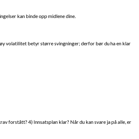
ingelser kan binde opp midlene dine.
øy volatilitet betyr større svingninger; derfor bør du ha en klar
av forstått? 4) Innsatsplan klar? Når du kan svare ja på alle, er