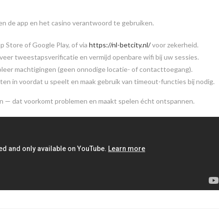
n en de app en het casino verantwoord te gebruiken.
p Store of Google Play, of via
https://nl-betcity.nl/
voor zekerheid.
veer tweestapsverificatie en vermijd openbare wifi bij uw sessies.
oleer machtigingen (geen onnodige locatie- of contacttoegang).
eten in voordat u speelt en maak gebruik van timeout-functies bij nodig.
lingen — dat voorkomt problemen en maakt spelen écht ontspannen.