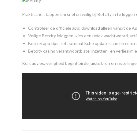
Praktische stappen om snel en veilig bij Betcity in te logge
Controleer de officiële app: download alleen vanuit de Ap
Veilige Betcity inloggen: kies een uniek wachtwoord, acti
Betcity app tips: zet automatische updates aan en contr
Betcity casino verantwoord: stel inzetten- en verlieslimi
Kort advies: veiligheid begint bij de juiste bron en instel