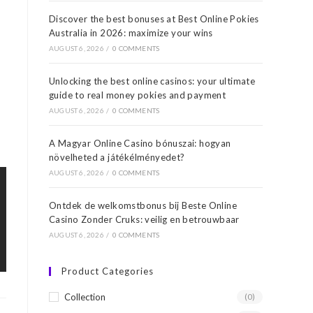
Discover the best bonuses at Best Online Pokies
Australia in 2026: maximize your wins
AUGUST 6, 2026
/
0 COMMENTS
Unlocking the best online casinos: your ultimate
guide to real money pokies and payment
AUGUST 6, 2026
/
0 COMMENTS
A Magyar Online Casino bónuszai: hogyan
növelheted a játékélményedet?
AUGUST 6, 2026
/
0 COMMENTS
Ontdek de welkomstbonus bij Beste Online
Casino Zonder Cruks: veilig en betrouwbaar
AUGUST 6, 2026
/
0 COMMENTS
Product Categories
Collection
(0)