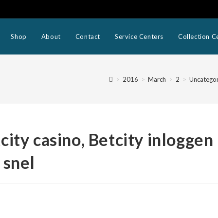
Shop
About
Contact
Service Centers
Collection C
>
2016
>
March
>
2
>
Uncategor
tcity casino, Betcity inloggen
 snel