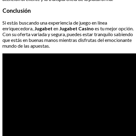
Conclusión
Si estás buscando una experiencia de juego en línea
enriquecedora,
Jugabet
en
Jugabet Casino
es tu mejor opción.
Con su oferta variada y segura, puedes estar tranquilo sabiendo
que estás en buenas manos mientras disfrutas del emocionante
mundo de las apuestas.