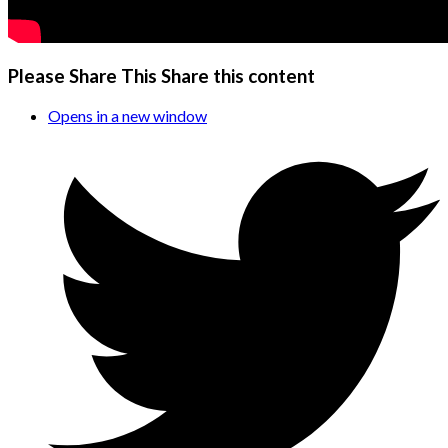
Please Share This
Share this content
Opens in a new window