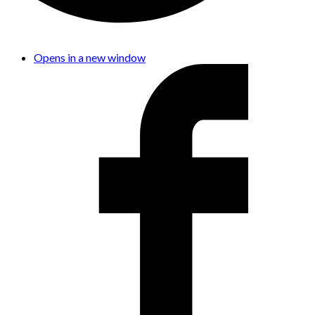
Opens in a new window