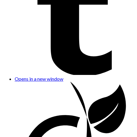
Opens in a new window