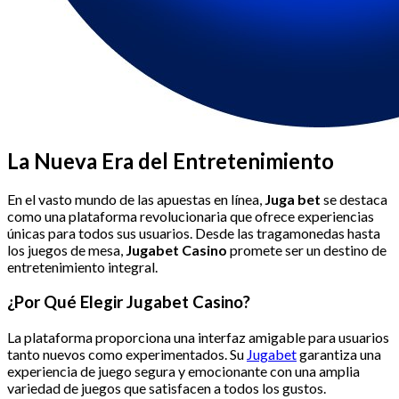
La Nueva Era del Entretenimiento
En el vasto mundo de las apuestas en línea,
Juga bet
se destaca
como una plataforma revolucionaria que ofrece experiencias
únicas para todos sus usuarios. Desde las tragamonedas hasta
los juegos de mesa,
Jugabet Casino
promete ser un destino de
entretenimiento integral.
¿Por Qué Elegir Jugabet Casino?
La plataforma proporciona una interfaz amigable para usuarios
tanto nuevos como experimentados. Su
Jugabet
garantiza una
experiencia de juego segura y emocionante con una amplia
variedad de juegos que satisfacen a todos los gustos.