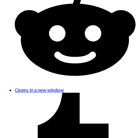
Opens in a new window