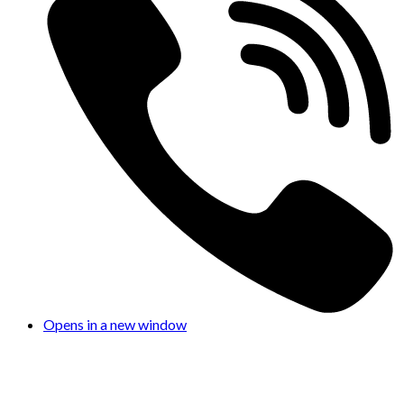
Opens in a new window