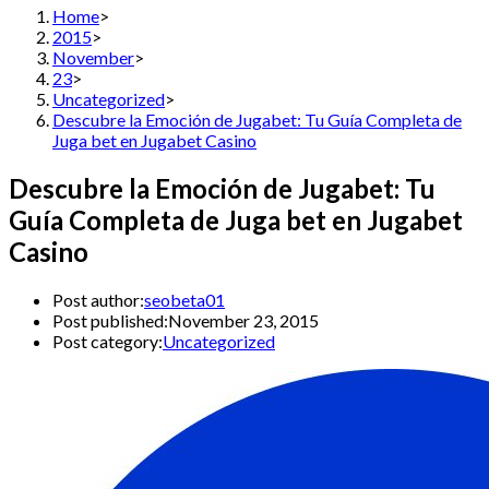
Home
>
2015
>
November
>
23
>
Uncategorized
>
Descubre la Emoción de Jugabet: Tu Guía Completa de
Juga bet en Jugabet Casino
Descubre la Emoción de Jugabet: Tu
Guía Completa de Juga bet en Jugabet
Casino
Post author:
seobeta01
Post published:
November 23, 2015
Post category:
Uncategorized