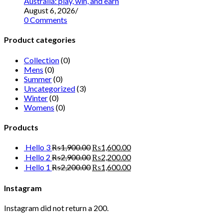
Australia: play, win, and earn
August 6, 2026
/
0 Comments
Product categories
Collection
(0)
Mens
(0)
Summer
(0)
Uncategorized
(3)
Winter
(0)
Womens
(0)
Products
Hello 3
₨
1,900.00
₨
1,600.00
Hello 2
₨
2,900.00
₨
2,200.00
Hello 1
₨
2,200.00
₨
1,600.00
Instagram
Instagram did not return a 200.