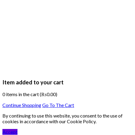
Item added to your cart
0
items in the cart (
₨
0.00
)
Continue Shopping
Go To The Cart
By continuing to use this website, you consent to the use of
cookies in accordance with our Cookie Policy.
Accept