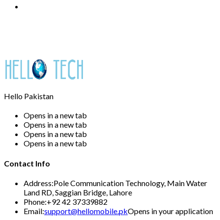
Hello Pakistan
Opens in a new tab
Opens in a new tab
Opens in a new tab
Opens in a new tab
Contact Info
Address:
Pole Communication Technology, Main Water
Land RD, Saggian Bridge, Lahore
Phone:
+92 42 37339882
Email:
support@hellomobile.pk
Opens in your application