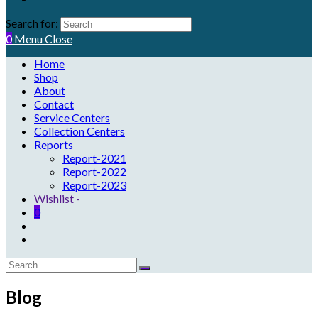
Search for:
0
Menu
Close
Home
Shop
About
Contact
Service Centers
Collection Centers
Reports
Report-2021
Report-2022
Report-2023
Wishlist -
0
Blog