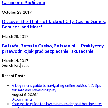
Casino στο Διαδίκτυο
October 28, 2017
Discover the Thrills of Jackpot City: Casino Games,
Bonuses, and More!
March 28, 2017
Betsafe, Betsafe Casino, Betsafe pl — Praktyczny
przewodnik: jak grać bezpiecznie i skutecznie
March 14, 2017
Search for:
Recent Posts
A beginner’s guide to navigating online pokies NZ: tips
for safe and rewarding play
August 6, 2026
/
0 Comments
Your go-to guide for low minimum deposit betting sites