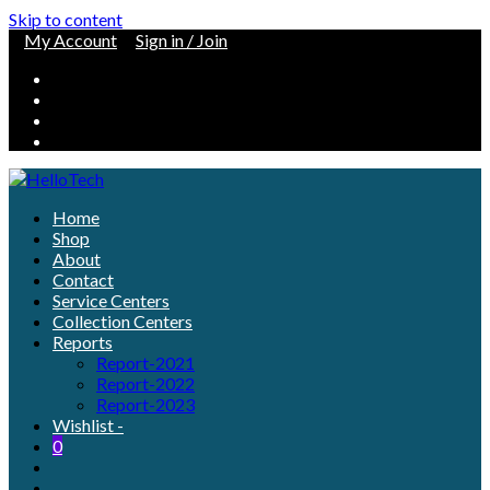
Skip to content
My Account
Sign in / Join
Home
Shop
About
Contact
Service Centers
Collection Centers
Reports
Report-2021
Report-2022
Report-2023
Wishlist -
0