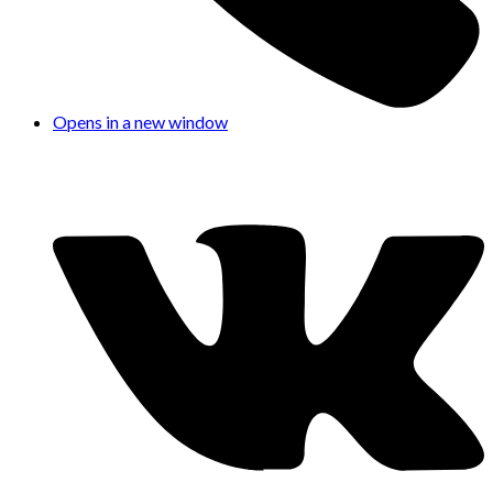
Opens in a new window