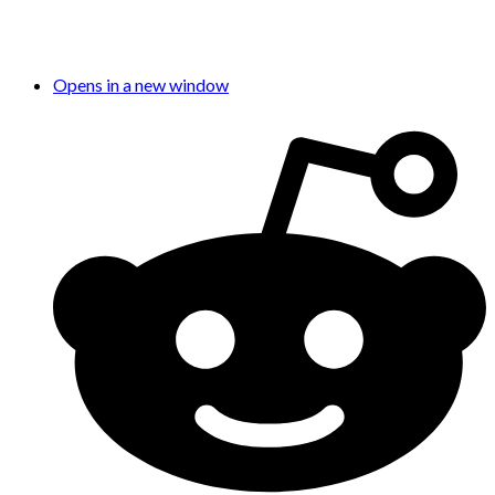
Opens in a new window