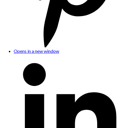
Opens in a new window