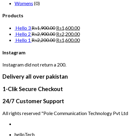
Womens
(0)
Products
Hello 3
₨
1,900.00
₨
1,600.00
Hello 2
₨
2,900.00
₨
2,200.00
Hello 1
₨
2,200.00
₨
1,600.00
Instagram
Instagram did not return a 200.
Delivery all over pakistan
1-Clik Secure Checkout
24/7 Customer Support
All rights reserved "Pole Communication Technology Pvt Ltd
helloTech