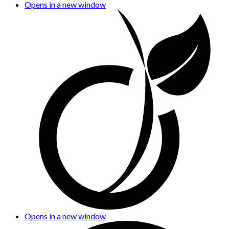
Opens in a new window
Opens in a new window