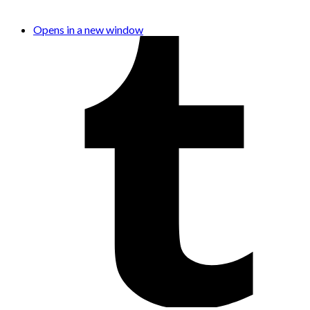
Opens in a new window