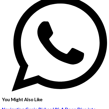
You Might Also Like