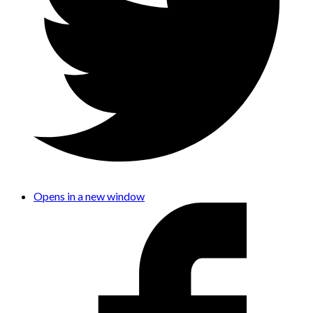
Opens in a new window