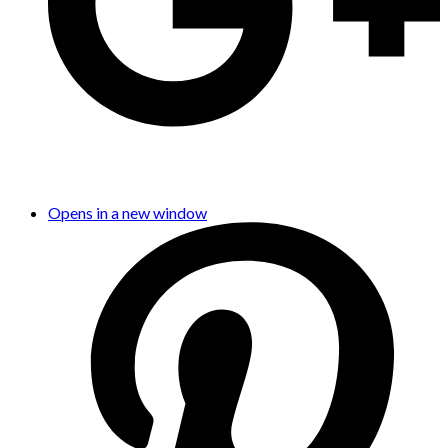
Opens in a new window