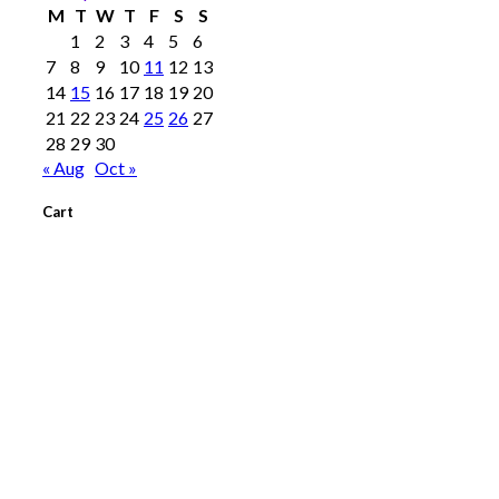
M
T
W
T
F
S
S
1
2
3
4
5
6
7
8
9
10
11
12
13
14
15
16
17
18
19
20
21
22
23
24
25
26
27
28
29
30
« Aug
Oct »
Cart