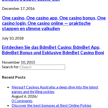
December 17, 2016
One casino, One casino app, One casino bonus, One
casino login, One casino online — praktische
stappen en slimme valkuilen
July 10, 2018
Entdecken Sie das BdmBet Casino: BdmBet App,
BdmBet Bonus und Exklusive BdmBet Casino Boni
November 10, 2015
Search for:
Recent Posts
Neosurf Casinos Australia: a deep dive into the latest
games and thrilling pokies
August 6, 2026
/
0 Comments
Discover the best bonuses at Best Online Pokies