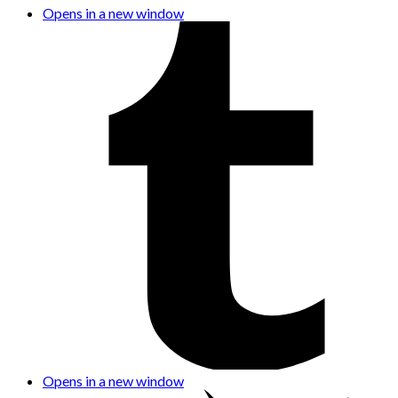
Opens in a new window
Opens in a new window