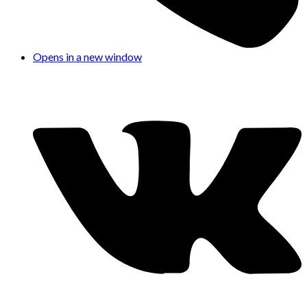
Opens in a new window