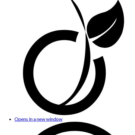
Opens in a new window