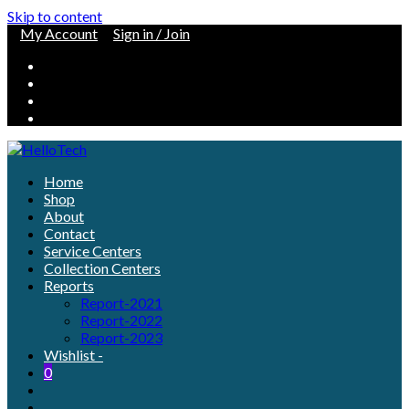
Skip to content
My Account
Sign in / Join
Home
Shop
About
Contact
Service Centers
Collection Centers
Reports
Report-2021
Report-2022
Report-2023
Wishlist -
0