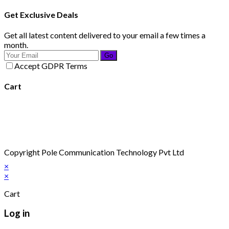
Get Exclusive Deals
Get all latest content delivered to your email a few times a
month.
Go
Accept GDPR Terms
Cart
Copyright Pole Communication Technology Pvt Ltd
×
×
Cart
Log in