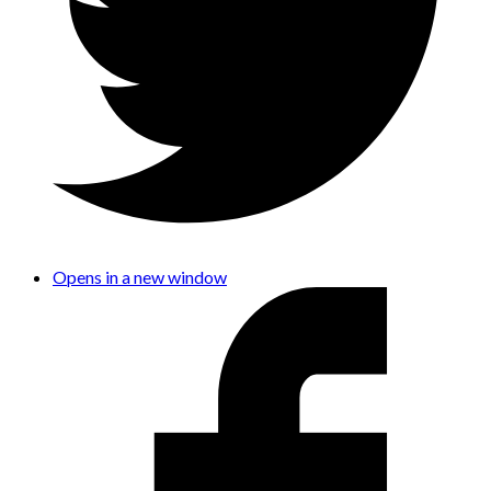
Opens in a new window