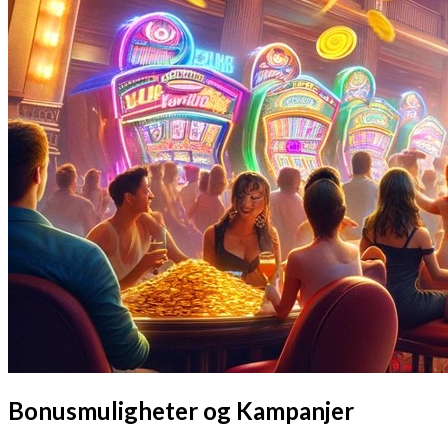
Bonusmuligheter og Kampanjer