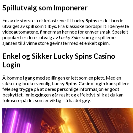
Spillutvalg som Imponerer
En av de største trekkplastrene til
Lucky Spins
er det brede
utvalget av spill som tilbys. Fra klassiske bordspill til de nyeste
videoautomatene, finner man her noe for enhver smak. Spesielt
populært er deres utvalg av
Lucky Spins
som gir spillerne
sjansen til å vinne store gevinster med et enkelt spinn.
Enkel og Sikker
Lucky Spins Casino
Login
Å komme i gang med spillingen er lett som en plett. Med en
sikker og brukervennlig
Lucky Spins Casino login
kan spillere
føle seg trygge på at deres personlige informasjon er godt
beskyttet. Innloggingen går raskt og effektivt, slik at du kan
fokusere på det som er viktig – å ha det gøy.