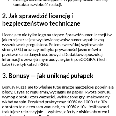
kontaktu i szybkość reakcji.
2. Jak sprawdzić licencję i
bezpieczeństwo techniczne
Licencja to nie tylko logo na stopce. Sprawdź numer licencji i w
jakim rejestrze jest wystawiona; wpisz numer w publiczną
wyszukiwarkę regulatora. Potem zweryfikuj szyfrowanie
strony (SSL) oraz czy polityka prywatności jasno mówi o
przetwarzaniu danych osobowych. Dodatkowo poszukaj
informacji o zewnętrznym audycie gier (np. eCOGRA, iTech
Labs) i certyfikatach RNG.
3. Bonusy — jak uniknąć pułapek
Bonusy kuszą, ale to właśnie tutaj gracze najczęściej popełniają
błędy. Czytając regulamin, wyciągnij na papier: kwota bonusu,
wymóg obrotu, czas ważności, wykluczone gry i maksymalny
wkład na spin. Przykład praktyczny: 100% do 1000 zł z 30x
obrotem to nie ten sam warunek, co 100% z 10x. Jeśli hazard
traktujesz rekreacyjnie — wybieraj oferty z niskim obrotem i