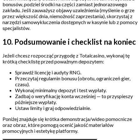
bonusów, podziel środki na części zamiast jednorazowego
zakładu. Jeśli zauważysz objawy uzależnienia (myślenie o grze
przez większość dnia, niemożność zaprzestania), skorzystaj z
narzędzi samowykluczenia dostępnych w kasynie lub z pomocy
specjalistów.
10. Podsumowanie i checklist na koniec
Jeżeli chcesz rozpocząć przygodę z Totalcasino, wykonaj tę
krótką checklistę przed poważnym depozytem:
Sprawdź licencję i audyty RNG.
Przeczytaj regulamin bonusu (obrotu, ograniczeń gier,
czasu).
Wykonaj minimalny depozyt i test wypłaty.
Zadbaj o weryfikację konta wcześniej — to przyspieszy
późniejsze wypłaty.
Ustaw limity i graj odpowiedzialnie.
Poniżej znajduje się krótka demonstracja/wideo pomocnicze
oraz obraz, które pomogą ocenić jakość materiałów
promocyjnych i estetykę platformy.