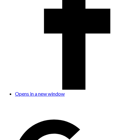
Opens in a new window