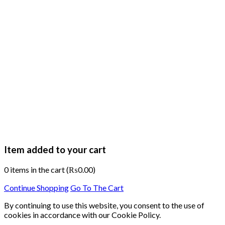
Item added to your cart
0
items in the cart (
₨
0.00
)
Continue Shopping
Go To The Cart
By continuing to use this website, you consent to the use of
cookies in accordance with our Cookie Policy.