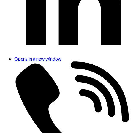
Opens in a new window