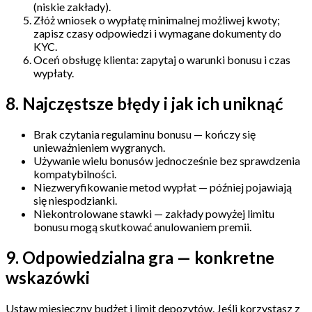
(niskie zakłady).
Złóż wniosek o wypłatę minimalnej możliwej kwoty;
zapisz czasy odpowiedzi i wymagane dokumenty do
KYC.
Oceń obsługę klienta: zapytaj o warunki bonusu i czas
wypłaty.
8. Najczęstsze błędy i jak ich uniknąć
Brak czytania regulaminu bonusu — kończy się
unieważnieniem wygranych.
Używanie wielu bonusów jednocześnie bez sprawdzenia
kompatybilności.
Niezweryfikowanie metod wypłat — później pojawiają
się niespodzianki.
Niekontrolowane stawki — zakłady powyżej limitu
bonusu mogą skutkować anulowaniem premii.
9. Odpowiedzialna gra — konkretne
wskazówki
Ustaw miesięczny budżet i limit depozytów. Jeśli korzystasz z