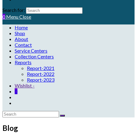
Search for:
0
Menu
Close
Home
Shop
About
Contact
Service Centers
Collection Centers
Reports
Report-2021
Report-2022
Report-2023
Wishlist -
0
Blog