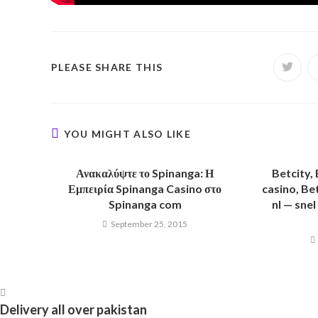
SHARE
PLEASE SHARE THIS
Opens
in
a
THIS
new
windo
CONTENT
YOU MIGHT ALSO LIKE
Ανακαλύψτε το Spinanga: Η
Betcity,
Εμπειρία Spinanga Casino στο
casino, Be
Spinanga com
nl — sne
September 25, 2015
Delivery all over pakistan