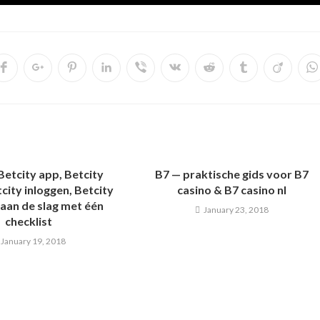
Opens
Opens
Opens
Opens
Opens
Opens
Opens
Opens
Opens
O
in
in
in
in
in
in
in
in
in
in
a
a
a
a
a
a
a
a
a
a
new
new
new
new
new
new
new
new
new
n
w
window
window
window
window
window
window
window
window
window
w
 Betcity app, Betcity
B7 — praktische gids voor B7
tcity inloggen, Betcity
casino & B7 casino nl
l aan de slag met één
January 23, 2018
checklist
January 19, 2018