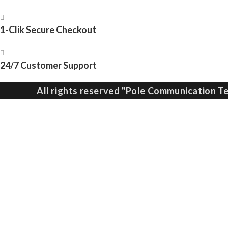
1-Clik Secure Checkout
24/7 Customer Support
All rights reserved "Pole Communication T