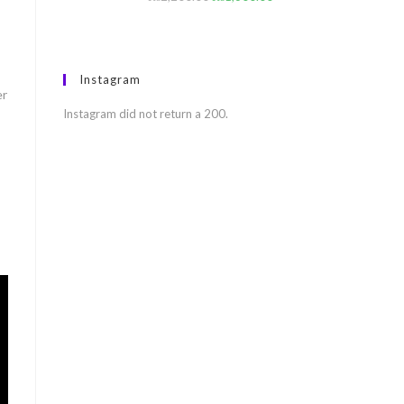
Instagram
er
Instagram did not return a 200.
,