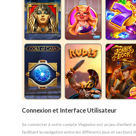
Connexion et Interface Utilisateur
Se connecter à votre compte Vegasino est un jeu d’enfant avec
facilitant la navigation entre les différents jeux et sections 