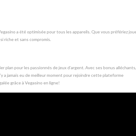
 Vegasino a été optimisée pour tous les appareils. Que vous préfériez jou
si riche et sans compromis.
r plan pour les passionnés de jeux d’argent. Avec ses bonus alléchants
 n’y a jamais eu de meilleur moment pour rejoindre cette plateforme
alée grâce à Vegasino en ligne!