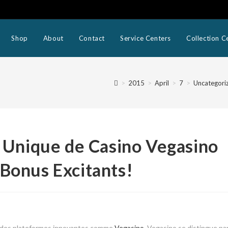
Shop
About
Contact
Service Centers
Collection C
>
2015
>
April
>
7
>
Uncategori
 Unique de Casino Vegasino
s Bonus Excitants!
ée des plateformes innovantes comme
Vegasino
. Vegasino se distingue pa