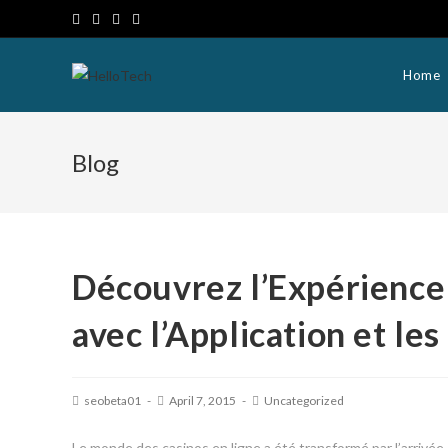
Skip
to
content
Home
Blog
Découvrez l’Expérience
avec l’Application et le
Post
Post
Post
seobeta01
April 7, 2015
Uncategorized
author:
published:
category:
Le monde des casinos en ligne a été transformé par l’arriv