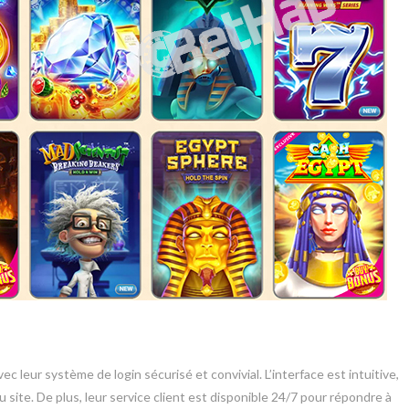
 leur système de login sécurisé et convivial. L’interface est intuitive,
du site. De plus, leur service client est disponible 24/7 pour répondre à