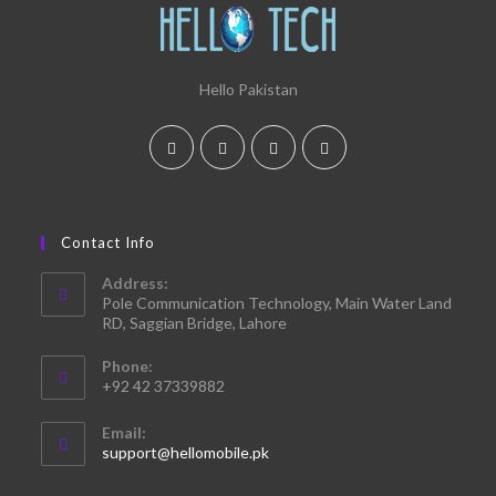
Hello Pakistan
Contact Info
Address:
Pole Communication Technology, Main Water Land
RD, Saggian Bridge, Lahore
Phone:
+92 42 37339882
Email:
support@hellomobile.pk