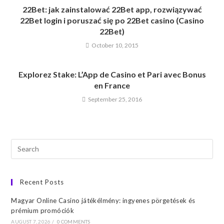
22Bet: jak zainstalować 22Bet app, rozwiązywać
22Bet login i poruszać się po 22Bet casino (Casino
22Bet)
October 10, 2015
Explorez Stake: L’App de Casino et Pari avec Bonus
en France
September 25, 2016
Recent Posts
Magyar Online Casino játékélmény: ingyenes pörgetések és
prémium promóciók
AUGUST 7, 2026
/
0 COMMENTS