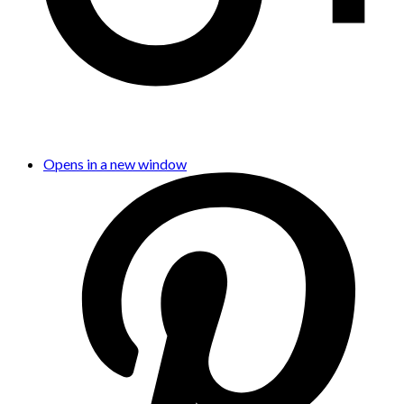
Opens in a new window