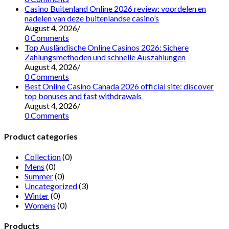
Casino Buitenland Online 2026 review: voordelen en
nadelen van deze buitenlandse casino’s
August 4, 2026
/
0 Comments
Top Ausländische Online Casinos 2026: Sichere
Zahlungsmethoden und schnelle Auszahlungen
August 4, 2026
/
0 Comments
Best Online Casino Canada 2026 official site: discover
top bonuses and fast withdrawals
August 4, 2026
/
0 Comments
Product categories
Collection
(0)
Mens
(0)
Summer
(0)
Uncategorized
(3)
Winter
(0)
Womens
(0)
Products