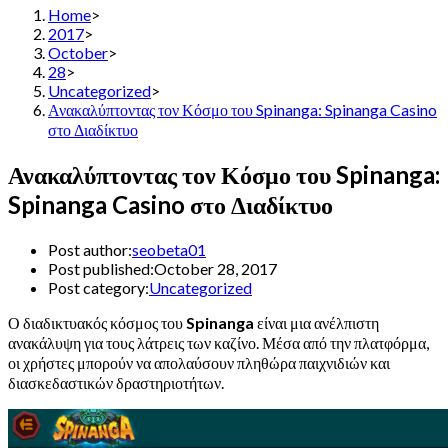
Home
>
2017
>
October
>
28
>
Uncategorized
>
Ανακαλύπτοντας τον Κόσμο του Spinanga: Spinanga Casino
στο Διαδίκτυο
Ανακαλύπτοντας τον Κόσμο του Spinanga:
Spinanga Casino στο Διαδίκτυο
Post author:
seobeta01
Post published:
October 28, 2017
Post category:
Uncategorized
Ο διαδικτυακός κόσμος του
Spinanga
είναι μια ανέλπιστη
ανακάλυψη για τους λάτρεις των καζίνο. Μέσα από την πλατφόρμα,
οι χρήστες μπορούν να απολαύσουν πληθώρα παιχνιδιών και
διασκεδαστικών δραστηριοτήτων.