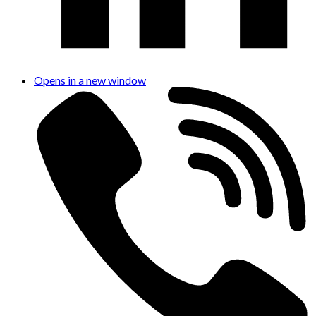
Opens in a new window