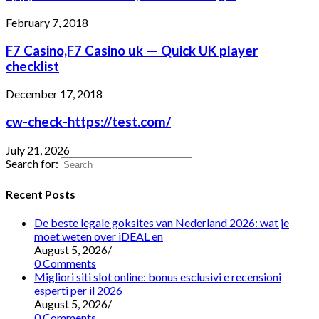
February 7, 2018
F7 Casino,F7 Casino uk — Quick UK player
checklist
December 17, 2018
cw-check-https://test.com/
July 21, 2026
Search for:
Recent Posts
De beste legale goksites van Nederland 2026: wat je
moet weten over iDEAL en
August 5, 2026
/
0 Comments
Migliori siti slot online: bonus esclusivi e recensioni
esperti per il 2026
August 5, 2026
/
0 Comments