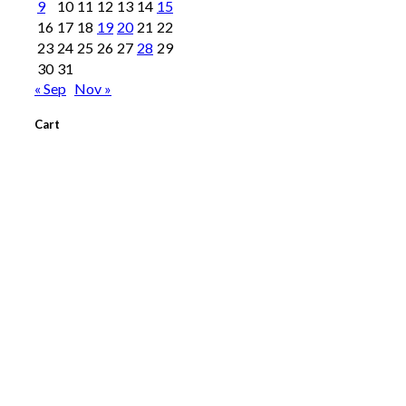
9
10
11
12
13
14
15
16
17
18
19
20
21
22
23
24
25
26
27
28
29
30
31
« Sep
Nov »
Cart