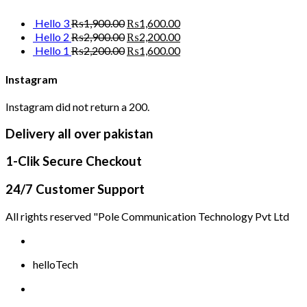
Hello 3
₨
1,900.00
₨
1,600.00
Hello 2
₨
2,900.00
₨
2,200.00
Hello 1
₨
2,200.00
₨
1,600.00
Instagram
Instagram did not return a 200.
Delivery all over pakistan
1-Clik Secure Checkout
24/7 Customer Support
All rights reserved "Pole Communication Technology Pvt Ltd
helloTech