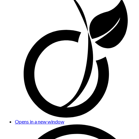
Opens in a new window